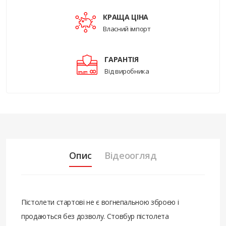
КРАЩА ЦІНА
Власний імпорт
ГАРАНТІЯ
Від виробника
Опис
Відеоогляд
Пістолети стартові не є вогнепальною зброєю і
продаються без дозволу. Стовбур пістолета