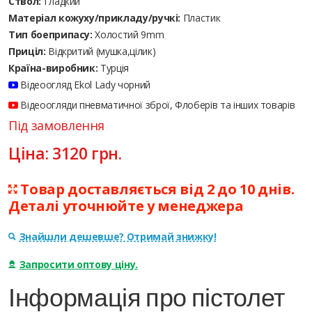
Ствол:
Гладкий
Матеріал кожуху/прикладу/ручкі:
Пластик
Тип боеприпасу:
Холостий 9mm
Приціл:
Відкритий (мушка,цілик)
Країна-виробник:
Турція
Відеоогляд Ekol Lady чорний
Відеоогляди пневматичної зброї, Флоберів та інших товарів
Під замовлення
Ціна:
3120
грн.
Товар доставляється від 2 до 10 днів.
Деталі уточнюйте у менеджера
Знайшли дешевше? Отримай знижку!
Запросити оптову ціну.
Інформація про пістолет