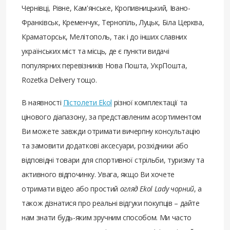
Чернівці, Рівне, Кам'янське, Кропивницький, Івано-
Франківськ, Кременчук, Тернопіль, Луцьк, Біла Церква,
Краматорськ, Мелітополь, так і до інших славних
українських міст та місць, де є пункти видачі
популярних перевізників Нова Пошта, УкрПошта,
Rozetka Delivery тощо.
В наявності
Пістолети Ekol
різної комплектації та
цінового діапазону, за представленим асортиментом
Ви можете завжди отримати вичерпну консультацію
та замовити додаткові аксесуари, розхідники або
відповідні товари для спортивної стрільби, туризму та
активного відпочинку. Увага, якщо Ви хочете
отримати відео або простий
огляд Ekol Lady чорний
, а
також дізнатися про реальні відгуки покупців – дайте
нам знати будь-яким зручним способом. Ми часто