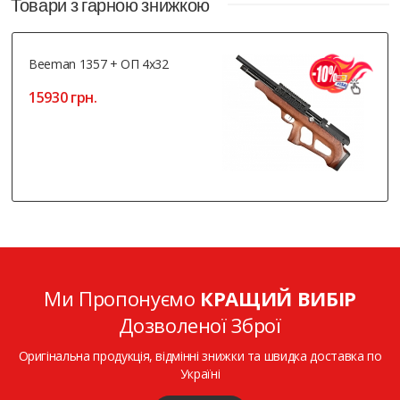
Товари з гарною знижкою
Beeman 1357 + ОП 4x32
15930 грн.
Ми Пропонуємо
КРАЩИЙ ВИБІР
Дозволеної Зброї
Оригінальна продукція, відмінні знижки та швидка доставка по
Україні