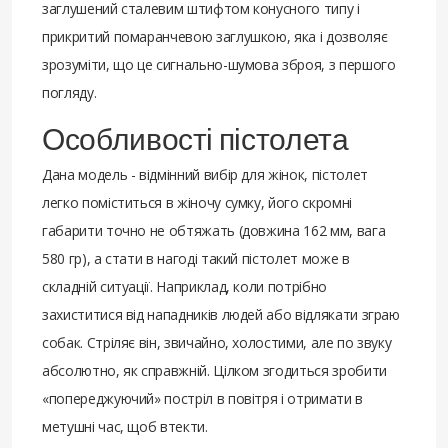
заглушений сталевим штифтом конусного типу і
прикритий помаранчевою заглушкою, яка і дозволяє
зрозуміти, що це сигнально-шумова зброя, з першого
погляду.
Особливості пістолета
Дана модель - відмінний вибір для жінок, пістолет
легко поміститься в жіночу сумку, його скромні
габарити точно не обтяжать (довжина 162 мм, вага
580 гр), а стати в нагоді такий пістолет може в
складній ситуації. Наприклад, коли потрібно
захиститися від нападників людей або відлякати зграю
собак. Стріляє він, звичайно, холостими, але по звуку
абсолютно, як справжній. Цілком згодиться зробити
«попереджуючий» постріл в повітря і отримати в
метушні час, щоб втекти.