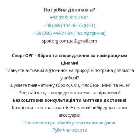
Потрібна допомога?
+38 (093) 313-13-01
+38 (068) 102-36-76 (ОПТ)
+38 (050) 444-71-84 (Тех. підтримка)
sportorg.com.ua@gmail.com
СпортОРГ - Зброя та спорядження за найкращими
цінами!
Плануєте активний відпочинок на природі й потрібна допомога
у виборі?
Шукаєте пневматичну зброю, СХП, Флобери, ММГ та інше?
Звертайтеся, завжди допоможемо та підкажемо!
Безкоштовна консультація та миттєва доставка!
Кращі ціни та чесна гарантія + великий вибір додаткових
аксесуарів!
Положення про обробку персональних даних
Публічна оферта