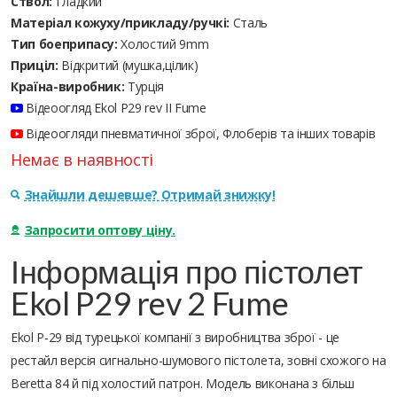
Ствол:
Гладкий
Матеріал кожуху/прикладу/ручкі:
Сталь
Тип боеприпасу:
Холостий 9mm
Приціл:
Відкритий (мушка,цілик)
Країна-виробник:
Турція
Відеоогляд Ekol P29 rev II Fume
Відеоогляди пневматичної зброї, Флоберів та інших товарів
Немає в наявності
Знайшли дешевше? Отримай знижку!
Запросити оптову ціну.
Інформація про пістолет
Ekol P29 rev 2 Fume
Ekol P-29 від турецької компанії з виробництва зброї - це
рестайл версія сигнально-шумового пістолета, зовні схожого на
Beretta 84 й під холостий патрон. Модель виконана з більш