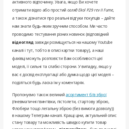
активного відпочинку. Увага, якщо Ви хочете
отримати відео або простий
огляд Ekol P29 rev II Fume
,
а також дізнатися про реальні відгуки покупців – дайте
нам знати будь-яким зручним способом. Ми часто
проводимо тестування різних новинок (відповідний
відеогляд
завжди розміщується на нашому Youtube
каналі і тут, тобто в описі картки товару), а наші
фахівці можуть розповісти Вам особливості цієї
моделі, її сильні та слабкі сторони. У випадку, якщо у
вас є досвід експлуатації або думка щодо цієї моделі –
поділіться будь ласка їм у коментарях.
Пропонуємо також великий
асортимент б/в зброї
(пневматичні гвинтівки, пістолети, стартову зброю,
Флобери тощо легальну зброю (без вимоги дозволу))
в нашому Телеграм-каналі. Кращі ціни, актуальний опис
стану товару та можливість швидко купити товар