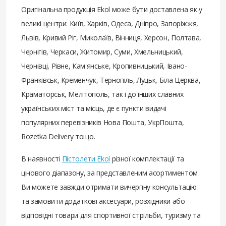
Оригінальна продукція Ekol може бути доставлена ​​як у
великі центри: Київ, Харків, Одеса, Дніпро, Запоріжжя,
Львів, Кривий Ріг, Миколаїв, Вінниця, Херсон, Полтава,
Чернігів, Черкаси, Житомир, Суми, Хмельницький,
Чернівці, Рівне, Кам'янське, Кропивницький, Івано-
Франківськ, Кременчук, Тернопіль, Луцьк, Біла Церква,
Краматорськ, Мелітополь, так і до інших славних
українських міст та місць, де є пункти видачі
популярних перевізників Нова Пошта, УкрПошта,
Rozetka Delivery тощо.
В наявності
Пістолети Ekol
різної комплектації та
цінового діапазону, за представленим асортиментом
Ви можете завжди отримати вичерпну консультацію
та замовити додаткові аксесуари, розхідники або
відповідні товари для спортивної стрільби, туризму та