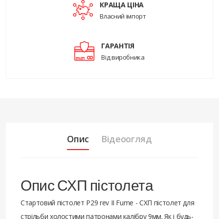
КРАЩА ЦІНА
Власний імпорт
ГАРАНТІЯ
Від виробника
Опис
Відеоогляд
Опис СХП пістолета
Стартовий пістолет P29 rev II Fume - СХП пістолет для
стрільби холостими патронами калібру 9мм. Як і будь-