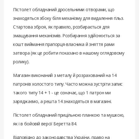
Пістолет обладнаний дросельними отворами, що
знаходяться збоку біля механізму для видалення гільз.
Стартова зброя, як правило, розбирається для
змащування механізмів. Розбирання здійснюється за
кошт виймання прапорця-власника й зняття рами
затвора (як це робити показано в нашому оглядовому
ролику).
Магазин виконаний з металу й розрахований на 14
патронів холостого типу. Часто можна зустріти запис
такого типу 14 + 1 - це означає, що 1 патрон ми
заряджаємо, а решта 14 знаходяться в магазині.
Пістолет обладнаний прицільною планкою та мушкою,
як і в бойовій версії Беретта 84.
Відповідно до законодавства України, право на