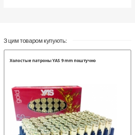
З цим товаром купують:
Патрони холості Fiocchi 9 мм Р.А.- 50 шт.