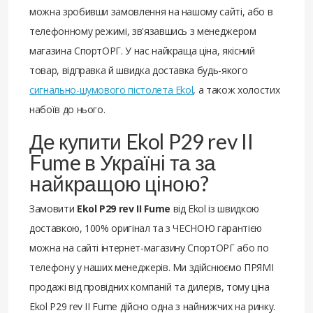
можна зробивши замовлення на нашому сайті, або в
телефонному режимі, зв'язавшись з менеджером
магазина СпортОРГ. У нас найкраща ціна, якісний
товар, відправка й швидка доставка будь-якого
сигнально-шумового пістолета Ekol
, а також холостих
набоїв до нього.
Де купити Ekol P29 rev II
Fume в Україні та за
найкращою ціною?
Замовити
Ekol P29 rev II Fume
від Ekol із швидкою
доставкою, 100% оригінал та з ЧЕСНОЮ гарантією
можна на сайті інтернет-магазину СпортОРГ або по
телефону у наших менеджерів. Ми здійснюємо ПРЯМІ
продажі від провідних компаній та дилерів, тому ціна
Ekol P29 rev II Fume дійсно одна з найнижчих на ринку.