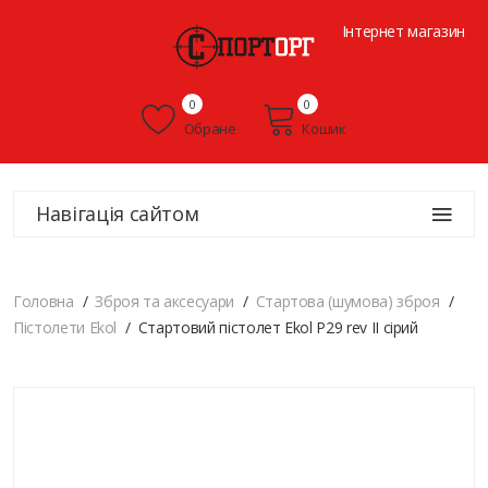
Інтернет магазин
0
0
Обране
Кошик
Навігація сайтом
Головна
Зброя та аксесуари
Стартова (шумова) зброя
Пістолети Ekol
Стартовий пістолет Ekol P29 rev II сірий