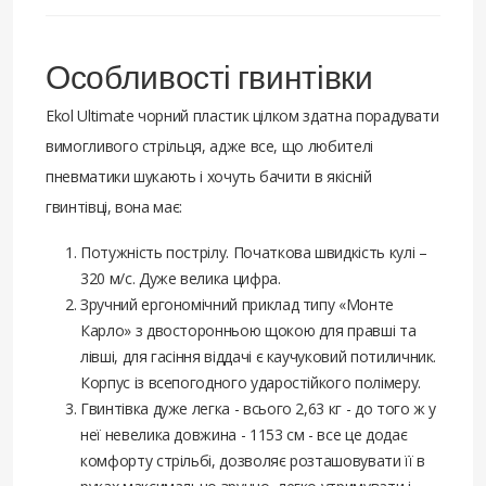
Особливості гвинтівки
Ekol Ultimate чорний пластик цілком здатна порадувати
вимогливого стрільця, адже все, що любителі
пневматики шукають і хочуть бачити в якісній
гвинтівці, вона має:
Потужність пострілу. Початкова швидкість кулі –
320 м/с. Дуже велика цифра.
Зручний ергономічний приклад типу «Монте
Карло» з двосторонньою щокою для правші та
лівші, для гасіння віддачі є каучуковий потиличник.
Корпус із всепогодного ударостійкого полімеру.
Гвинтівка дуже легка - всього 2,63 кг - до того ж у
неї невелика довжина - 1153 см - все це додає
комфорту стрільбі, дозволяє розташовувати її в