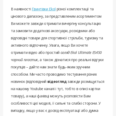
В наявності
Гвинтівки Ekol
різної комплектації та
цінового діапазону, за представленим асортиментом
Ви можете завжди отримати вичерпну консультацію
та замовити додаткові аксесуари, розхідники або
відповідні товари для спортивної стрільби, туризму та
активного відпочинку. Увага, якщо Ви хочете
отримати відео або простий
огляд Ekol Ultimate ES450
чорний пластик
, а також дізнатися про реальні відгуки
покупців – дайте нам знати будь-яким зручним
способом. Ми часто проводимо тестування різних
новинок (відповідний
відеогляд
завжди розміщується
на нашому Youtube каналі і тут, тобто в описі картки
товару), а наші фахівці можуть розповісти Вам
особливості цієї моделі, її сильні та слабкі сторони. У
випадку, якщо у вас є досвід експлуатації або думка