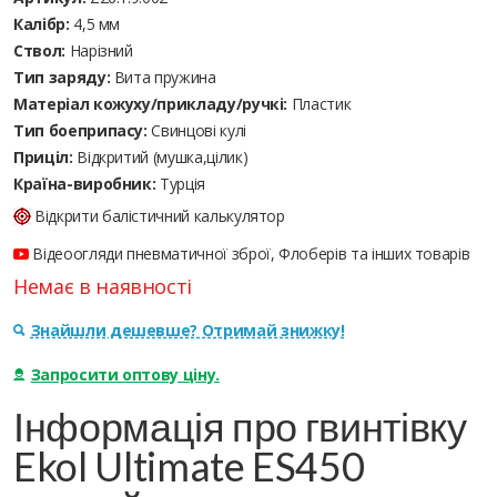
Калібр:
4,5 мм
Ствол:
Нарізний
Тип заряду:
Вита пружина
Матеріал кожуху/прикладу/ручкі:
Пластик
Тип боеприпасу:
Cвинцові кулі
Приціл:
Відкритий (мушка,цілик)
Країна-виробник:
Турція
Відкрити балістичний калькулятор
Відеоогляди пневматичної зброї, Флоберів та інших товарів
Немає в наявності
Знайшли дешевше? Отримай знижку!
Запросити оптову ціну.
Інформація про гвинтівку
Ekol Ultimate ES450