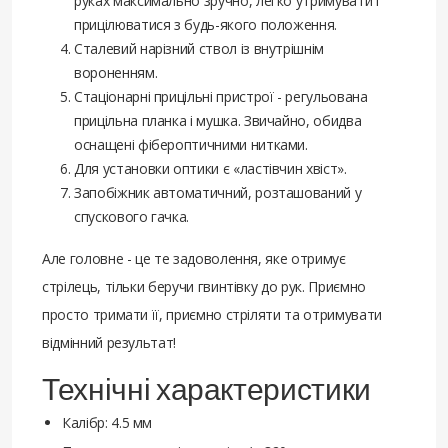
руках максимально зручно, легко утримувати і
прицілюватися з будь-якого положення.
Сталевий нарізний ствол із внутрішнім
вороненням.
Стаціонарні прицільні пристрої - регульована
прицільна планка і мушка. Звичайно, обидва
оснащені фібероптичними нитками.
Для установки оптики є «ластівчин хвіст».
Запобіжник автоматичний, розташований у
спускового гачка.
Але головне - це те задоволення, яке отримує
стрілець, тільки беручи гвинтівку до рук. Приємно
просто тримати її, приємно стріляти та отримувати
відмінний результат!
Технічні характеристики
Калібр: 4.5 мм