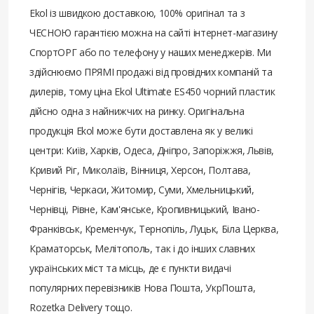
Ekol із швидкою доставкою, 100% оригінал та з
ЧЕСНОЮ гарантією можна на сайті інтернет-магазину
СпортОРГ або по телефону у наших менеджерів. Ми
здійснюємо ПРЯМІ продажі від провідних компаній та
дилерів, тому ціна Ekol Ultimate ES450 чорний пластик
дійсно одна з найнижчих на ринку. Оригінальна
продукція Ekol може бути доставлена ​​як у великі
центри: Київ, Харків, Одеса, Дніпро, Запоріжжя, Львів,
Кривий Ріг, Миколаїв, Вінниця, Херсон, Полтава,
Чернігів, Черкаси, Житомир, Суми, Хмельницький,
Чернівці, Рівне, Кам'янське, Кропивницький, Івано-
Франківськ, Кременчук, Тернопіль, Луцьк, Біла Церква,
Краматорськ, Мелітополь, так і до інших славних
українських міст та місць, де є пункти видачі
популярних перевізників Нова Пошта, УкрПошта,
Rozetka Delivery тощо.