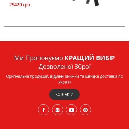
29420 грн.
Ми Пропонуємо
КРАЩИЙ ВИБІР
Дозволеної Зброї
Оригінальна продукція, відмінні знижки та швидка доставка по
Україні
КОНТАКТИ