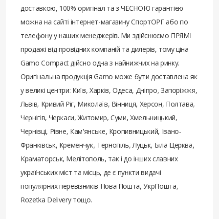
доставкою, 100% оригінал та з ЧЕСНОЮ гарантією
можна на сайті інтернет-магазину СпортОРГ або по
телефону у наших менеджерів. Ми здійснюємо ПРЯМІ
продажі від провідних компаній та дилерів, тому ціна
Gamo Compact дійсно одна з найнижчих на ринку.
Оригінальна продукція Gamo може бути доставлена ​​як
у великі центри: Київ, Харків, Одеса, Дніпро, Запоріжжя,
Львів, Кривий Ріг, Миколаїв, Вінниця, Херсон, Полтава,
Чернігів, Черкаси, Житомир, Суми, Хмельницький,
Чернівці, Рівне, Кам'янське, Кропивницький, Івано-
Франківськ, Кременчук, Тернопіль, Луцьк, Біла Церква,
Краматорськ, Мелітополь, так і до інших славних
українських міст та місць, де є пункти видачі
популярних перевізників Нова Пошта, УкрПошта,
Rozetka Delivery тощо.