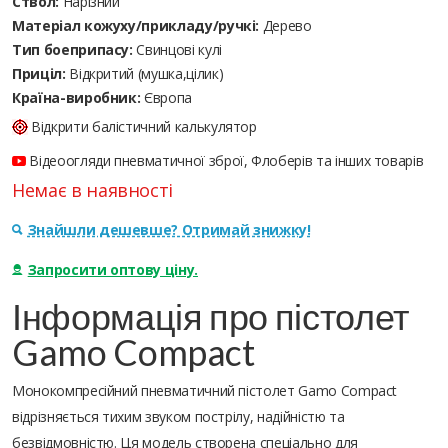
Ствол:
Нарізний
Матеріал кожуху/прикладу/ручкі:
Дерево
Тип боеприпасу:
Cвинцові кулі
Приціл:
Відкритий (мушка,цілик)
Країна-виробник:
Європа
Відкрити балістичний калькулятор
Відеоогляди пневматичної зброї, Флоберів та інших товарів
Немає в наявності
Знайшли дешевше? Отримай знижку!
Запросити оптову ціну.
Інформація про пістолет
Gamo Compact
Монокомпресійний пневматичний пістолет Gamo Compact
відрізняється тихим звуком пострілу, надійністю та
безвідмовністю. Ця модель створена спеціально для