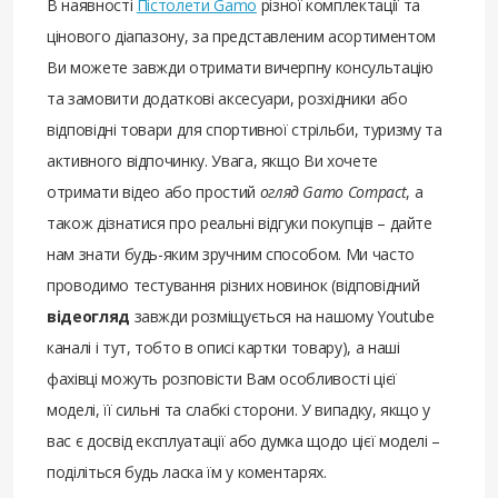
В наявності
Пістолети Gamo
різної комплектації та
цінового діапазону, за представленим асортиментом
Ви можете завжди отримати вичерпну консультацію
та замовити додаткові аксесуари, розхідники або
відповідні товари для спортивної стрільби, туризму та
активного відпочинку. Увага, якщо Ви хочете
отримати відео або простий
огляд Gamo Compact
, а
також дізнатися про реальні відгуки покупців – дайте
нам знати будь-яким зручним способом. Ми часто
проводимо тестування різних новинок (відповідний
відеогляд
завжди розміщується на нашому Youtube
каналі і тут, тобто в описі картки товару), а наші
фахівці можуть розповісти Вам особливості цієї
моделі, її сильні та слабкі сторони. У випадку, якщо у
вас є досвід експлуатації або думка щодо цієї моделі –
поділіться будь ласка їм у коментарях.