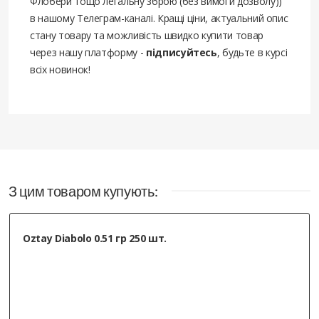
Флобери тощо легальну зброю (без вимоги дозволу))
в нашому Телеграм-каналі. Кращі ціни, актуальний опис
стану товару та можливість швидко купити товар
через нашу платформу -
підписуйтесь
, будьте в курсі
всіх новинок!
З цим товаром купують:
Oztay Diabolo 0.51 гр 250 шт.