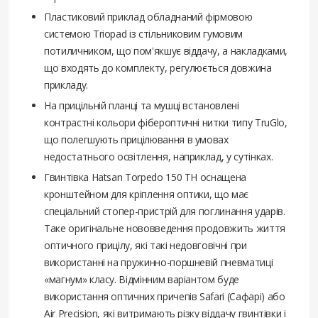
Пластиковий приклад обладнаний фірмовою
системою Triopad із стільниковим гумовим
потиличником, що пом'якшує віддачу, а накладками,
що входять до комплекту, регулюється довжина
прикладу.
На прицільній планці та мушці встановлені
контрастні кольори фібероптичні нитки типу TruGlo,
що полегшують прицілювання в умовах
недостатнього освітлення, наприклад, у сутінках.
Гвинтівка Hatsan Torpedo 150 TH оснащена
кронштейном для кріплення оптики, що має
спеціальний стопер-пристрій для поглинання ударів.
Таке оригінальне нововведення продовжить життя
оптичного прицілу, які такі недовговічні при
використанні на пружинно-поршневій пневматиці
«магнум» класу. Відмінним варіантом буде
використання оптичних причепів Safari (Сафарі) або
Air Precision, які витримають різку віддачу гвинтівки і