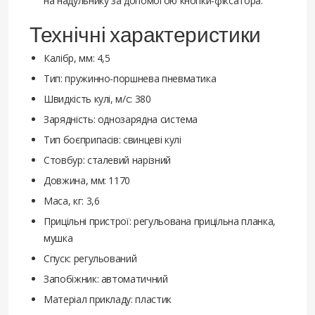
на надульнику за допомогою кнопки-фіксатора.
Технічні характеристики
Калібр, мм: 4,5
Тип: пружинно-поршнева пневматика
Швидкість кулі, м/с: 380
Зарядність: однозарядна система
Тип боєприпасів: свинцеві кулі
Стовбур: сталевий нарізний
Довжина, мм: 1170
Маса, кг: 3,6
Прицільні пристрої: регульована прицільна планка,
мушка
Спуск: регульований
Запобіжник: автоматичний
Матеріал прикладу: пластик