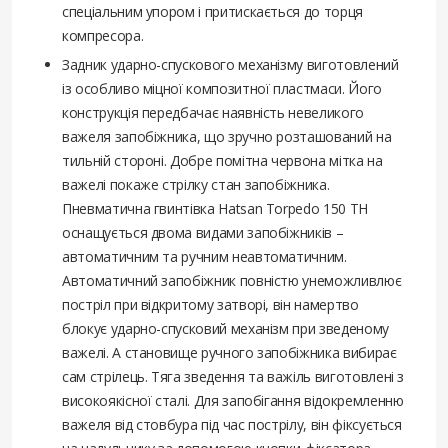
спеціальним упором і притискається до торця
компресора.
Задник ударно-спускового механізму виготовлений
із особливо міцної композитної пластмаси. Його
конструкція передбачає наявність невеликого
важеля запобіжника, що зручно розташований на
тильній стороні. Добре помітна червона мітка на
важелі покаже стрілку стан запобіжника.
Пневматична гвинтівка Hatsan Torpedo 150 TH
оснащується двома видами запобіжників –
автоматичним та ручним неавтоматичним.
Автоматичний запобіжник повністю унеможливлює
постріл при відкритому затворі, він намертво
блокує ударно-спусковий механізм при зведеному
важелі. А становище ручного запобіжника вибирає
сам стрілець. Тяга зведення та важіль виготовлені з
високоякісної сталі. Для запобігання відокремленню
важеля від стовбура під час пострілу, він фіксується