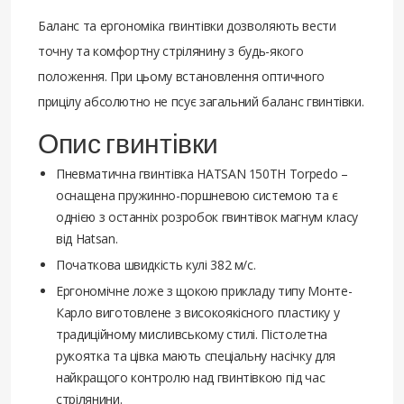
Баланс та ергономіка гвинтівки дозволяють вести
точну та комфортну стрілянину з будь-якого
положення. При цьому встановлення оптичного
прицілу абсолютно не псує загальний баланс гвинтівки.
Опис гвинтівки
Пневматична гвинтівка HATSAN 150TH Torpedo –
оснащена пружинно-поршневою системою та є
однією з останніх розробок гвинтівок магнум класу
від Hatsan.
Початкова швидкість кулі 382 м/с.
Ергономічне ложе з щокою прикладу типу Монте-
Карло виготовлене з високоякісного пластику у
традиційному мисливському стилі. Пістолетна
рукоятка та цівка мають спеціальну насічку для
найкращого контролю над гвинтівкою під час
стрілянини.