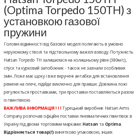
(Optima Torpedo 150TH) з
установкою газової
пружини
Головні відмінності від базової моделі полягають в умовно
нерухомому стволі та підствольному важелі взводу. Потужність
Hatsan Torpedo TH залишилася на колишньому рівні (380м/с),
спуск та курковий запобіжник - також не зазнали особливих
змін. Ложе має щоку і вже вкручені антабки для встановлення
ременя на плечі, підійде виключно для правши. Довжина ложі
регулюється проставками, три проставки поставляються разом
із гвинтівкою.
ВАЖЛИВА ІНФОРМАЦІЯ ! ! !
Турецький виробник Hatsan Arms
Company розпочав офіційні поставки пневматичних гвинтівок в
Україну під двома торговими марками:
Hatsan
та
Optima
.
Відрізняється товар(!)
винятково упаковкою, інших