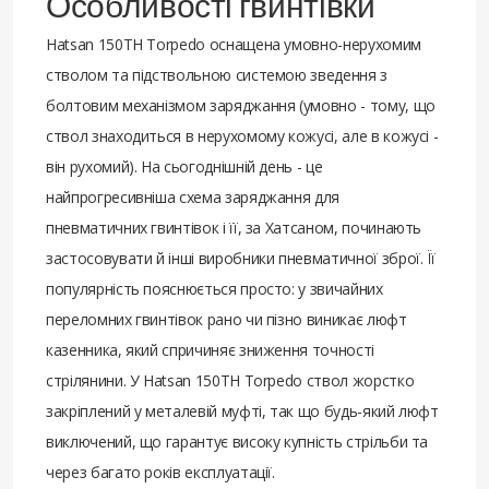
Особливості гвинтівки
Hatsan 150TH Torpedo оснащена умовно-нерухомим
стволом та підствольною системою зведення з
болтовим механізмом заряджання (умовно - тому, що
ствол знаходиться в нерухомому кожусі, але в кожусі -
він рухомий). На сьогоднішній день - це
найпрогресивніша схема заряджання для
пневматичних гвинтівок і її, за Хатсаном, починають
застосовувати й інші виробники пневматичної зброї. Її
популярність пояснюється просто: у звичайних
переломних гвинтівок рано чи пізно виникає люфт
казенника, який спричиняє зниження точності
стрілянини. У Hatsan 150TH Torpedo ствол жорстко
закріплений у металевій муфті, так що будь-який люфт
виключений, що гарантує високу купність стрільби та
через багато років експлуатації.