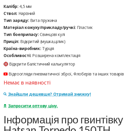
Калібр:
4,5 мм
Ствол:
Нарізний
Тип заряду:
Вита пружина
Матеріал кожуху/прикладу/ручкі:
Пластик
Тип боеприпасу:
Cвинцові кулі
Приціл:
Відкритий (мушка,цілик)
Країна-виробник:
Турція
Особливості:
Розширена комплектація
Відкрити балістичний калькулятор
Відеоогляди пневматичної зброї, Флоберів та інших товарів
Немає в наявності
Знайшли дешевше? Отримай знижку!
Запросити оптову ціну.
Інформація про гвинтівку
Hatsan Torpedo 150TH