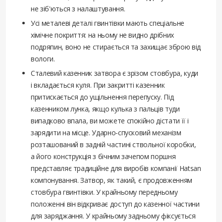
не зіб'ються з налаштування.
Усі металеві деталі гвинтівки мають спеціальне
хімічне покриття: на ньому не видно дрібних
подряпин, воно не стирається та захищає зброю від
вологи.
Сталевий казенник затвора є зрізом стовбура, куди
і вкладається куля. При закритті казенник
притискається до ущільнення перепуску. Під
казенником лунка, якщо кулька з пальців туди
випадково впала, ви можете спокійно дістати її і
зарядити на місце. Ударно-спусковий механізм
розташований в задній частині ствольної коробки,
а його конструкція з бічним зачепом поршня
представляє традиційне для виробів компанії Hatsan
компонування. Затвор, як такий, є продовженням
стовбура гвинтівки. У крайньому передньому
положенні він відкриває доступ до казенної частини
для заряджання. У крайньому задньому фіксується