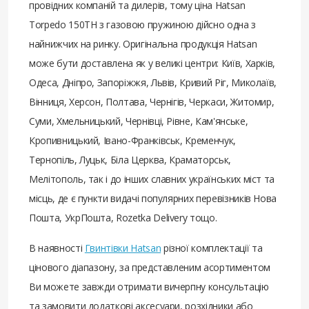
провідних компаній та дилерів, тому ціна Hatsan
Torpedo 150TH з газовою пружиною дійсно одна з
найнижчих на ринку. Оригінальна продукція Hatsan
може бути доставлена ​​як у великі центри: Київ, Харків,
Одеса, Дніпро, Запоріжжя, Львів, Кривий Ріг, Миколаїв,
Вінниця, Херсон, Полтава, Чернігів, Черкаси, Житомир,
Суми, Хмельницький, Чернівці, Рівне, Кам'янське,
Кропивницький, Івано-Франківськ, Кременчук,
Тернопіль, Луцьк, Біла Церква, Краматорськ,
Мелітополь, так і до інших славних українських міст та
місць, де є пункти видачі популярних перевізників Нова
Пошта, УкрПошта, Rozetka Delivery тощо.
В наявності
Гвинтівки Hatsan
різної комплектації та
цінового діапазону, за представленим асортиментом
Ви можете завжди отримати вичерпну консультацію
та замовити додаткові аксесуари, розхідники або