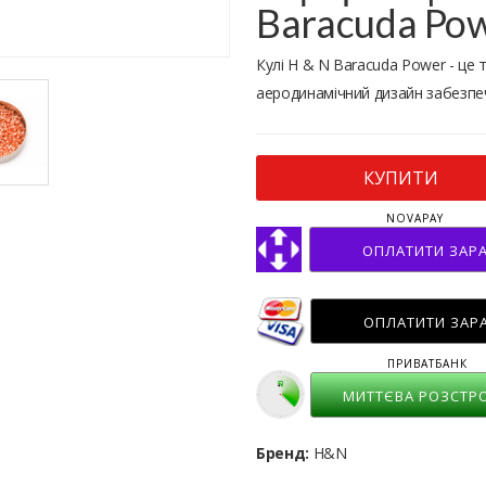
Baracuda Po
Кулі H & N Baracuda Power - це 
аеродинамічний дизайн забезпеч
КУПИТИ
NOVAPAY
ОПЛАТИТИ ЗАР
ОПЛАТИТИ ЗАР
ПРИВАТБАНК
МИТТЄВА РОЗСТР
Бренд:
H&N