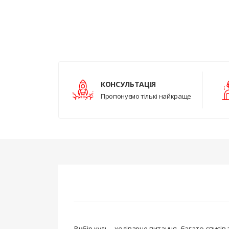
КОНСУЛЬТАЦІЯ
Пропонуємо тількі найкраще
Вибір куль - холіварне питання, багато списів