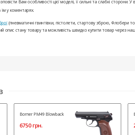
зповісти Вам особливості цієї моделі, її сильні та слабкі сторони. У 
а їм у коментарях.
брої
(пневматичні гвинтівки, пістолети, стартову зброю, Флобери т
ний опис стану товару та можливість швидко купити товар через на
кую Вам!
в
Borner PM49 Blowback
6750 грн.