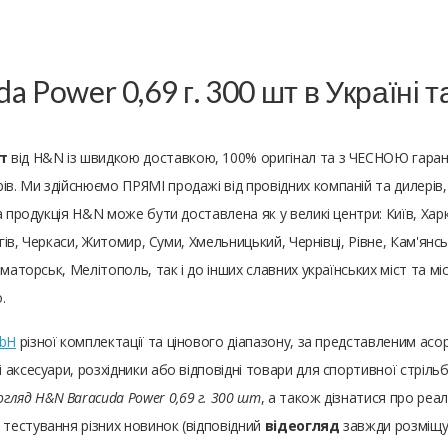
a Power 0,69 г. 300 шт в Україні 
т
від H&N із швидкою доставкою, 100% оригінал та з ЧЕСНОЮ гарант
. Ми здійснюємо ПРЯМІ продажі від провідних компаній та дилерів, 
 продукція H&N може бути доставлена ​​як у великі центри: Київ, Харк
ігів, Черкаси, Житомир, Суми, Хмельницький, Чернівці, Рівне, Кам'янс
маторськ, Мелітополь, так і до інших славних українських міст та міс
.
mbH
різної комплектації та цінового діапазону, за представленим 
аксесуари, розхідники або відповідні товари для спортивної стрільб
огляд H&N Baracuda Power 0,69 г. 300 шт
, а також дізнатися про реал
тестування різних новинок (відповідний
відеогляд
завжди розміщує