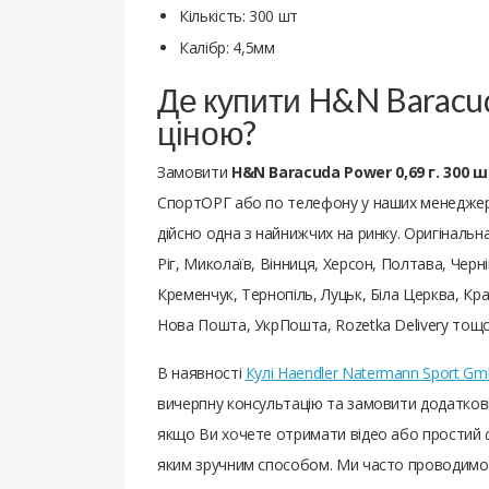
Кількість: 300 шт
Калібр: 4,5мм
Де купити H&N Baracud
ціною?
Замовити
H&N Baracuda Power 0,69 г. 300 ш
СпортОРГ або по телефону у наших менеджерів
дійсно одна з найнижчих на ринку. Оригінальна
Ріг, Миколаїв, Вінниця, Херсон, Полтава, Черн
Кременчук, Тернопіль, Луцьк, Біла Церква, Кра
Нова Пошта, УкрПошта, Rozetka Delivery тощо
В наявності
Кулі Haendler Natermann Sport G
вичерпну консультацію та замовити додаткові 
якщо Ви хочете отримати відео або простий
яким зручним способом. Ми часто проводимо 