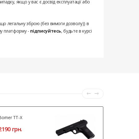
випадку, якщо у вас є досвід експлуатації або
ощо легальну зброю (без вимоги дозволу)) в
шу платформу -
підписуйтесь
, будьте в курсі
Borner TT-X
Artemis SP
2190 грн.
4136 грн