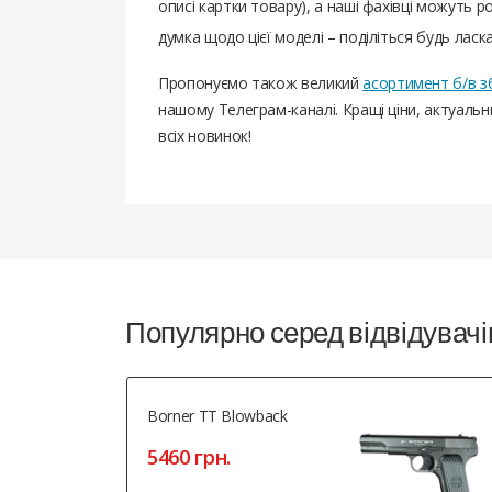
описі картки товару), а наші фахівці можуть ро
думка щодо цієї моделі – поділіться будь ласк
Пропонуємо також великий
асортимент б/в з
нашому Телеграм-каналі. Кращі ціни, актуаль
всіх новинок!
Все супер!Миттєва відправка! Дя
03.28.2024
Марчук Анатолій Іванович
, Бердичів
Популярно серед відвідувачі
Borner TT Blowback
5460 грн.