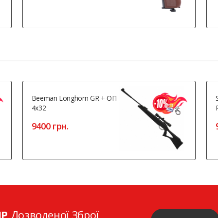
Beeman Longhorn GR + ОП
4x32
9400 грн.
ІР
Дозволеної Зброї