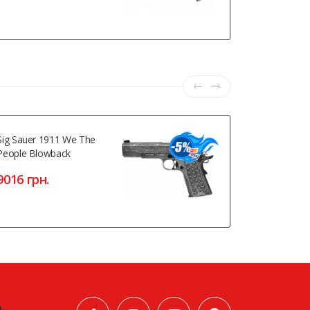
Sig Sauer 1911 We The
Beeman Ma
People Blowback
6160 грн
9016 грн.