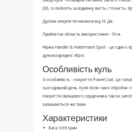
JSB, їх люблять за відмінну якість і точність. К
Дулова енергія починаючи від 16 Дж.
Прийнятна область використання - 50 м.
Фірма Handler & Natermann Sport - це один з 
дульнозарядної зброї.
Особливість куль
Їх особливість - покриття PowerCoat. Це галь
сьогоднішній день. Куля після такої обробки с
покриття свинцевого сердечника також запобіг
залишаються чистими.
Характеристики
Вага: 0.69 грам