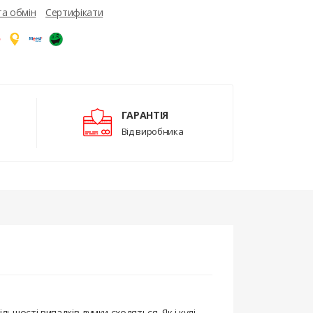
та обмін
Сертифікати
ГАРАНТІЯ
Від виробника
льшості випадків думки сходяться. Як і кулі