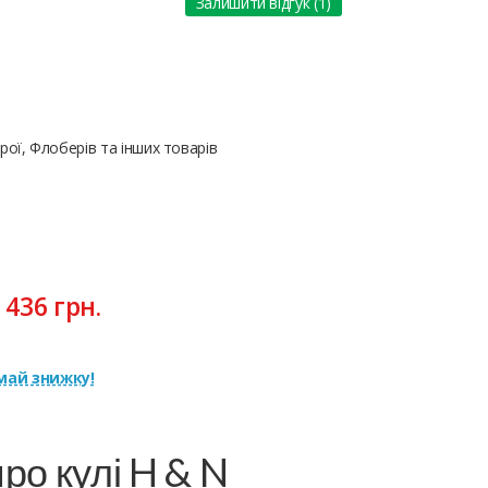
Залишити відгук (1)
ої, Флоберів та інших товарів
:
436
грн.
ай знижку!
ро кулі H & N