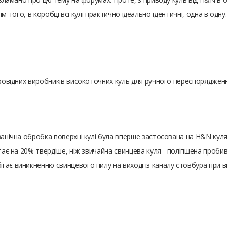
рім того, в коробці всі кулі практично ідеально ідентичні, одна в одну.
провідних виробників високоточних куль для ручного переспоряджен
ванічна обробка поверхні кулі була вперше застосована на H&N кулях
тає на 20% твердіше, ніж звичайна свинцева куля - поліпшена пробив
ає виникненню свинцевого пилу на виході із каналу стовбура при ви