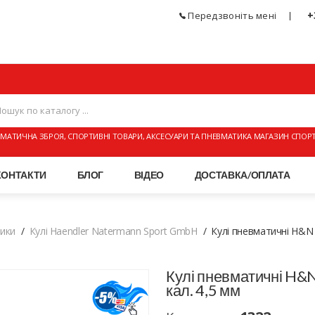
+
Передзвоніть мені
МАТИЧНА ЗБРОЯ, СПОРТИВНІ ТОВАРИ, АКСЕСУАРИ ТА ПНЕВМАТИКА МАГАЗИН СПОР
КОНТАКТИ
БЛОГ
ВІДЕО
ДОСТАВКА/ОПЛАТА
тики
Кулі Haendler Natermann Sport GmbH
Кулі пневматичні H&N B
Кулі пневматичні H&N 
кал. 4,5 мм