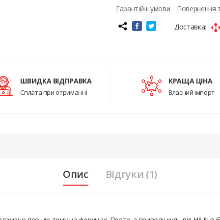
Гарантійні умови
Повернення 
Доставка:
ШВИДКА ВІДПРАВКА
КРАЩА ЦІНА
Сплата при отриманні
Власний імпорт
Опис
Відгуки (1)
 зламано про цю тему на форумах. Проте, з приводу куль від H&N в бі