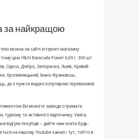
та за найкращою
ією можна на сайті інтернет-магазину
тому ціна H&N Baracuda Power 0,69 г. 300 шт
ів, Одеса, Дніпро, Запоріжжя, Львів, Кривий
ьке, Кропивницький, Івано-Франківськ,
ць, де є пункти видачі популярних перевізників
асортиментом Ви можете завжди отримати
и, туризму та активного відпочинку. Увага,
ьні відгуки покупців – дайте нам знати будь-
ться на нашому Youtube каналі і тут, тобто в