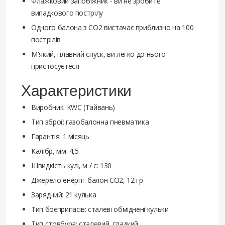
Флажковий запобіжник - ви не зробите
випадкового пострілу
Одного балона з СО2 вистачає приблизно на 100
пострілів
М'який, плавний спуск, ви легко до нього
пристосуєтеся
Характеристики
Виробник: KWC (Тайвань)
Тип зброї: газобалонна пневматика
Гарантія: 1 місяць
Калібр, мм: 4,5
Швидкість кулі, м / с: 130
Джерело енергії: балон СО2, 12 гр
Зарядний: 21 кулька
Тип боєприпасів: сталеві обміднені кульки
Тип стовбура: сталевий, гладкий