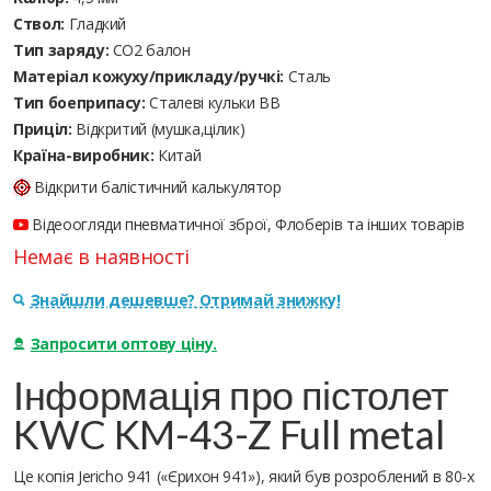
Ствол:
Гладкий
Тип заряду:
CO2 балон
Матеріал кожуху/прикладу/ручкі:
Сталь
Тип боеприпасу:
Сталеві кульки ВВ
Приціл:
Відкритий (мушка,цілик)
Країна-виробник:
Китай
Відкрити балістичний калькулятор
Відеоогляди пневматичної зброї, Флоберів та інших товарів
Немає в наявності
Знайшли дешевше? Отримай знижку!
Запросити оптову ціну.
Інформація про пістолет
KWC KM-43-Z Full metal
Це копія Jericho 941 («Єрихон 941»), який був розроблений в 80-х