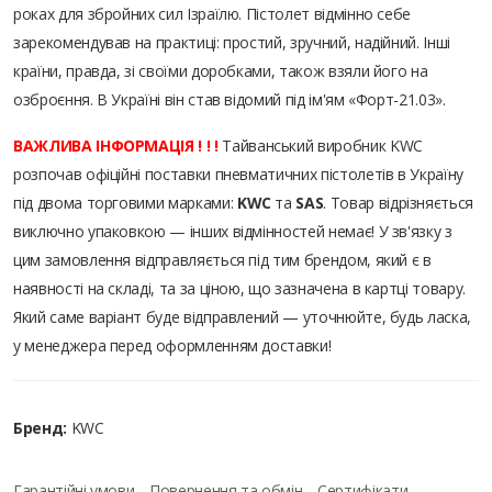
роках для збройних сил Ізраїлю. Пістолет відмінно себе
зарекомендував на практиці: простий, зручний, надійний. Інші
країни, правда, зі своїми доробками, також взяли його на
озброєння. В Україні він став відомий під ім'ям «Форт-21.03».
ВАЖЛИВА ІНФОРМАЦІЯ ! ! !
Тайванський виробник KWC
розпочав офіційні поставки пневматичних пістолетів в Україну
під двома торговими марками:
KWC
та
SAS
. Товар відрізняється
виключно упаковкою — інших відмінностей немає! У зв'язку з
цим замовлення відправляється під тим брендом, який є в
наявності на складі, та за ціною, що зазначена в картці товару.
Який саме варіант буде відправлений — уточнюйте, будь ласка,
у менеджера перед оформленням доставки!
Бренд:
KWC
Гарантійні умови
Повернення та обмін
Сертифікати