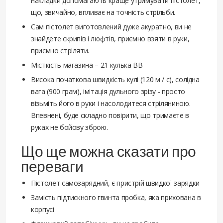
накладки допомагають краще утримувати пістолет,
що, звичайно, впливає на точність стрільби.
Сам пістолет виготовлений дуже акуратно, ви не
знайдете скрипів і люфтів, приємно взяти в руки,
приємно стріляти.
Місткість магазина – 21 кулька ВВ
Висока початкова швидкість кулі (120 м / с), солідна
вага (900 грам), імітація дульного зрізу - просто
візьміть його в руки і насолодитеся стріляниною.
Впевнені, буде складно повірити, що тримаєте в
руках не бойову зброю.
Що ще можна сказати про
переваги
Пістолет самозарядний, є пристрій швидкої зарядки
Замість підтискного гвинта пробка, яка прихована в
корпусі