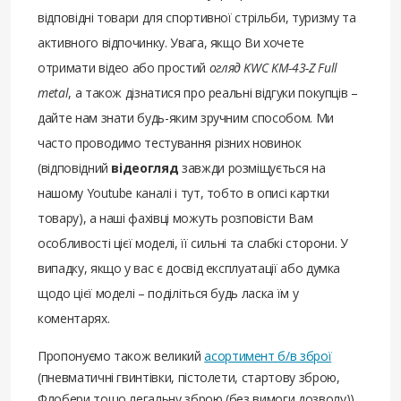
відповідні товари для спортивної стрільби, туризму та
активного відпочинку. Увага, якщо Ви хочете
отримати відео або простий
огляд KWC KM-43-Z Full
metal
, а також дізнатися про реальні відгуки покупців –
дайте нам знати будь-яким зручним способом. Ми
часто проводимо тестування різних новинок
(відповідний
відеогляд
завжди розміщується на
нашому Youtube каналі і тут, тобто в описі картки
товару), а наші фахівці можуть розповісти Вам
особливості цієї моделі, її сильні та слабкі сторони. У
випадку, якщо у вас є досвід експлуатації або думка
щодо цієї моделі – поділіться будь ласка їм у
коментарях.
Пропонуємо також великий
асортимент б/в зброї
(пневматичні гвинтівки, пістолети, стартову зброю,
Флобери тощо легальну зброю (без вимоги дозволу))