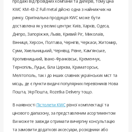
продажі від провідних компаній та дилерів, тому ціна
KWC KM-43-Z Full metal дійсно одна з найнижчих на
ринку. Оригінальна продукція KWC може бути
доставлена ​​як у великі центри: Київ, Харків, Одеса,
Дніпро, Запоріжжя, Львів, Кривий Ріг, Миколаїв,
Вінниця, Херсон, Полтава, Чернігів, Черкаси, Житомир,
Суми, Хмельницький, Чернівці, Рівне, Кам'янське,
Кропивницький, Івано-Франківськ, Кременчук,
Тернопіль, Луцьк, Біла Церква, Краматорськ,
Мелітополь, так і до інших славних українських міст та
місць, де є пункти видачі популярних перевізників Нова
Пошта, УкрПошта, Rozetka Delivery тощо.
В наявності
Пістолети KWC
різної комплектації та
цінового діапазону, за представленим асортиментом
Ви можете завжди отримати вичерпну консультацію
та замовити додаткові аксесуари, розхідники або