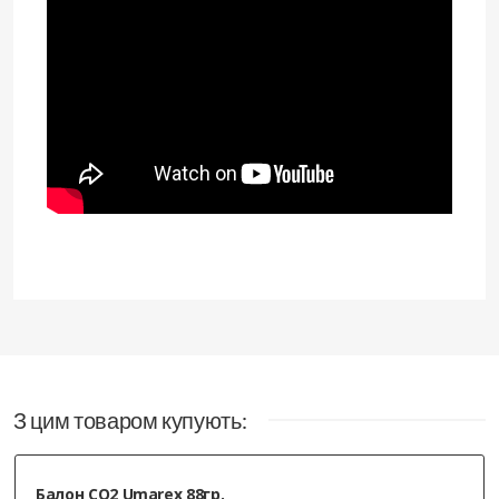
З цим товаром купують:
Балон СО2 Umarex 88гр.