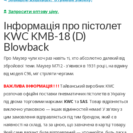
Запросити оптову ціну.
Інформація про пістолет
KWC KMB-18 (D)
Blowback
Про Маузер чули хоч раз навіть ті, хто абсолютно далекий від
збройової теми. Маузер М712 - з'явився в 1931 році і, на відміну
від моделі С96, міг стріляти чергами.
ВАЖЛИВА ІНФОРМАЦІЯ ! ! !
Тайванський виробник KWC
розпочав офіційні поставки пневматичних пістолетів в Україну
під двома торговими марками:
KWC
та
SAS
. Товар відрізняється
виключно упаковкою — інших відмінностей немає! У зв'язку з
цим замовлення відправляється під тим брендом, який є в
наявності на складі, та за ціною, що зазначена в картці товару.
Який саме варіант буде відправлений — уточнюйте, будь ласка,