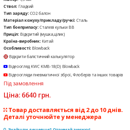
Ствол:
Гладкий
Тип заряду:
CO2 балон
Матеріал кожуху/прикладу/ручкі:
Сталь
Тип боеприпасу:
Сталеві кульки ВВ
Приціл:
Відкритий (мушка,цілик)
Країна-виробник:
Китай
Особливості:
Blowback
Відкрити балістичний калькулятор
Відеоогляд KWC KMB-18(D) Blowback
Відеоогляди пневматичної зброї, Флоберів та інших товарів
Під замовлення
Ціна:
6640
грн.
Товар доставляється від 2 до 10 днів.
Деталі уточнюйте у менеджера
Знайшли дешевше? Отримай знижку!