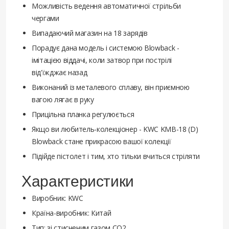
Можливість ведення автоматичної стрільби
чергами
Випадаючий магазин на 18 зарядів
Порадує дана модель і системою Blowback -
імітацією віддачі, коли затвор при пострілі
від'їжджає назад
Виконаний із металевого сплаву, він приємною
вагою лягає в руку
Прицільна планка регулюється
Якщо ви любитель-колекціонер - KWC KMB-18 (D)
Blowback стане прикрасою вашої колекції
Підійде пістолет і тим, хто тільки вчиться стріляти
Характеристики
Виробник: KWC
Країна-виробник: Китай
Тип: зі стисненим газом СО2