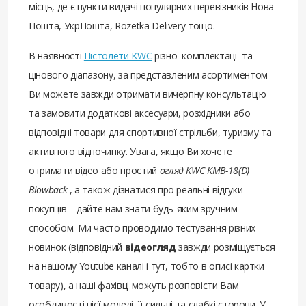
місць, де є пункти видачі популярних перевізників Нова
Пошта, УкрПошта, Rozetka Delivery тощо.
В наявності
Пістолети KWC
різної комплектації та
цінового діапазону, за представленим асортиментом
Ви можете завжди отримати вичерпну консультацію
та замовити додаткові аксесуари, розхідники або
відповідні товари для спортивної стрільби, туризму та
активного відпочинку. Увага, якщо Ви хочете
отримати відео або простий
огляд KWC KMB-18(D)
Blowback
, а також дізнатися про реальні відгуки
покупців – дайте нам знати будь-яким зручним
способом. Ми часто проводимо тестування різних
новинок (відповідний
відеогляд
завжди розміщується
на нашому Youtube каналі і тут, тобто в описі картки
товару), а наші фахівці можуть розповісти Вам
особливості цієї моделі, її сильні та слабкі сторони. У