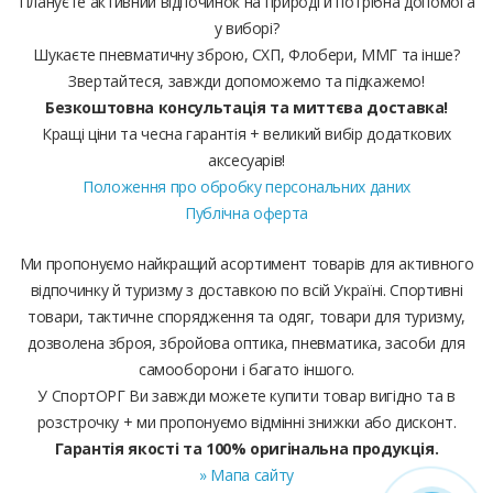
Плануєте активний відпочинок на природі й потрібна допомога
у виборі?
Шукаєте пневматичну зброю, СХП, Флобери, ММГ та інше?
Звертайтеся, завжди допоможемо та підкажемо!
Безкоштовна консультація та миттєва доставка!
Кращі ціни та чесна гарантія + великий вибір додаткових
аксесуарів!
Положення про обробку персональних даних
Публічна оферта
Ми пропонуємо найкращий асортимент товарів для активного
відпочинку й туризму з доставкою по всій Україні. Спортивні
товари, тактичне спорядження та одяг, товари для туризму,
дозволена зброя, збройова оптика, пневматика, засоби для
самооборони і багато іншого.
У СпортОРГ Ви завжди можете купити товар вигідно та в
розстрочку + ми пропонуємо відмінні знижки або дисконт.
Гарантія якості та 100% оригінальна продукція.
» Мапа сайту