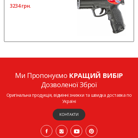
3234 грн.
Ми Пропонуємо
КРАЩИЙ ВИБІР
Дозволеної Зброї
Оригінальна продукція, відмінні знижки та швидка доставка по
Україні
КОНТАКТИ