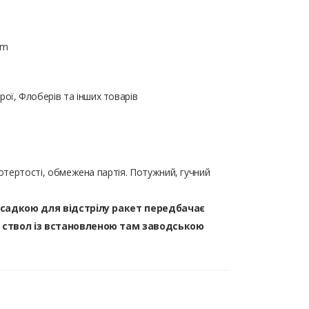
mm
ої, Флоберів та інших товарів
потертості, обмежена партія. Потужний, гучний
насадкою для відстрілу ракет передбачає
у ствол із встановленою там заводською