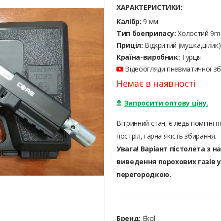
ХАРАКТЕРИСТИКИ:
Калібр:
9 мм
Тип боеприпасу:
Холостий 9
Приціл:
Відкритий (мушка,цілик)
Країна-виробник:
Турція
Відеоогляди пневматичної збр
Немає в наявності
Запросити оптову ціну.
Вітринний стан, є ледь помітні 
постріл, гарна якість збирання.
Увага! Варіант пістолета з 
виведення порохових газів 
перегородкою.
Бренд:
Ekol