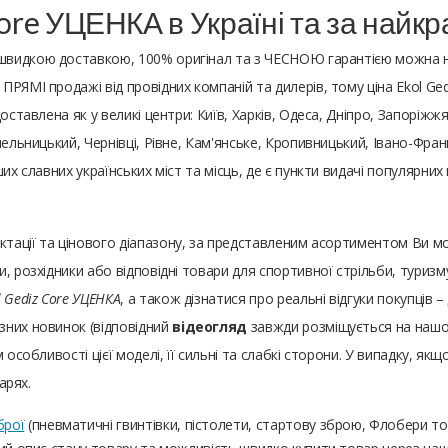
Core УЦЕНКА в Україні та за най
з швидкою доставкою, 100% оригінал та з ЧЕСНОЮ гарантією можна 
РЯМІ продажі від провідних компаній та дилерів, тому ціна Ekol Ge
ставлена ​​як у великі центри: Київ, Харків, Одеса, Дніпро, Запоріжжя
ельницький, Чернівці, Рівне, Кам'янське, Кропивницький, Івано-Франк
ших славних українських міст та місць, де є пункти видачі популярни
ктації та цінового діапазону, за представленим асортиментом Ви 
, розхідники або відповідні товари для спортивної стрільби, туризм
l Gediz Core УЦЕНКА
, а також дізнатися про реальні відгуки покупців
зних новинок (відповідний
відеогляд
завжди розміщується на нашому
особливості цієї моделі, її сильні та слабкі сторони. У випадку, якщ
арях.
брої
(пневматичні гвинтівки, пістолети, стартову зброю, Флобери т