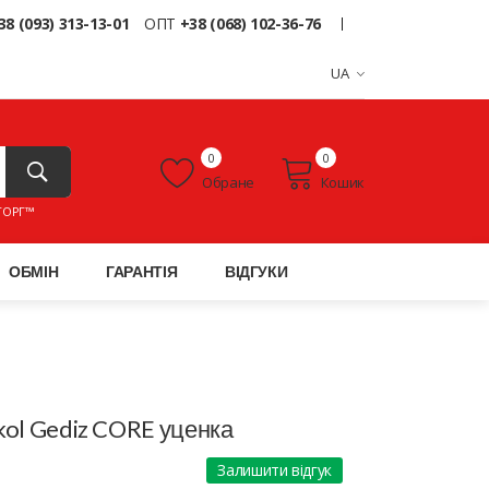
38 (093) 313-13-01
ОПТ
+38 (068) 102-36-76
UA
0
0
Обране
Кошик
ТОРГ™
ОБМІН
ГАРАНТІЯ
ВІДГУКИ
kol Gediz CORE уценка
Залишити відгук