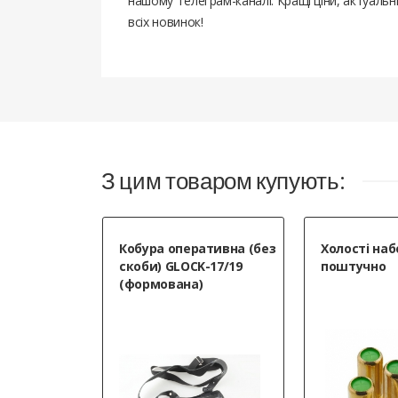
нашому Телеграм-каналі. Кращі ціни, актуаль
всіх новинок!
З цим товаром купують:
Кобура оперативна (без
Холості наб
скоби) GLOCK-17/19
поштучно
(формована)