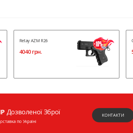
Retay AZM R26
4040 грн.
ІР
Дозволеної Зброї
КОНТАКТИ
доставка по Україні