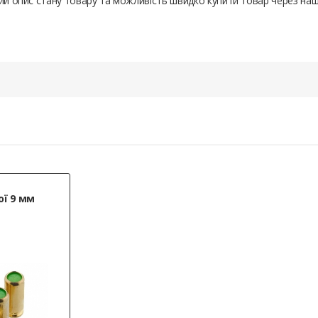
ний опис стану товару та можливість швидко купити товар через на
ої 9 мм