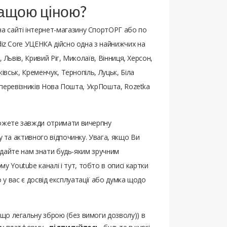
кращою ціною?
на сайті інтернет-магазину СпортОРГ або по
diz Core УЦЕНКА дійсно одна з найнижчих на
, Львів, Кривий Ріг, Миколаїв, Вінниця, Херсон,
івськ, Кременчук, Тернопіль, Луцьк, Біла
х перевізників Нова Пошта, УкрПошта, Rozetka
можете завжди отримати вичерпну
у та активного відпочинку. Увага, якщо Ви
 – дайте нам знати будь-яким зручним
 Youtube каналі і тут, тобто в описі картки
о у вас є досвід експлуатації або думка щодо
ощо легальну зброю (без вимоги дозволу)) в