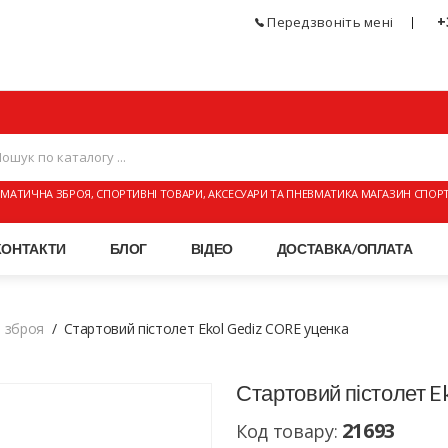
+
Передзвоніть мені
МАТИЧНА ЗБРОЯ, СПОРТИВНІ ТОВАРИ, АКСЕСУАРИ ТА ПНЕВМАТИКА МАГАЗИН СПОР
КОНТАКТИ
БЛОГ
ВІДЕО
ДОСТАВКА/ОПЛАТА
а зброя
Стартовий пістолет Ekol Gediz CORE уценка
Стартовий пістолет E
21693
Код товару: