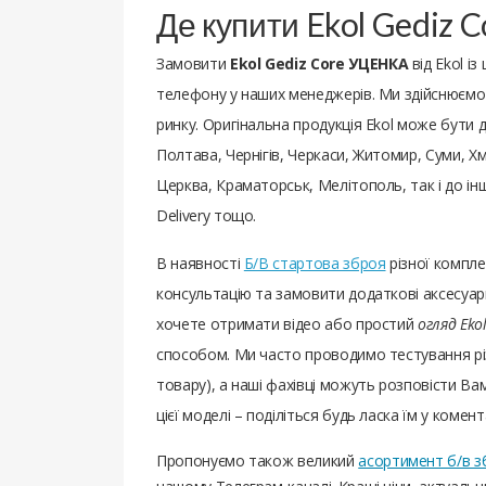
Де купити Ekol Gediz 
Замовити
Ekol Gediz Core УЦЕНКА
від Ekol і
телефону у наших менеджерів. Ми здійснюємо П
ринку. Оригінальна продукція Ekol може бути до
Полтава, Чернігів, Черкаси, Житомир, Суми, Хм
Церква, Краматорськ, Мелітополь, так і до ін
Delivery тощо.
В наявності
Б/В стартова зброя
різної компле
консультацію та замовити додаткові аксесуари
хочете отримати відео або простий
огляд Eko
способом. Ми часто проводимо тестування рі
товару), а наші фахівці можуть розповісти Вам 
цієї моделі – поділіться будь ласка їм у комент
Пропонуємо також великий
асортимент б/в з