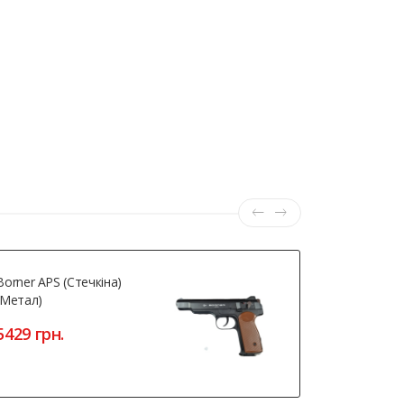
Borner APS (Стечкіна)
Мішень Віт
(метал)
RANGER-U
5429 грн.
12 грн.