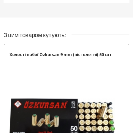
буде він ще в наявності або можливо
існують аналоги?
Відповідь Sportorg:
«Добрий, нажаль цієї
З цим товаром купують:
моделі в наявності зараз немає. Аналогі є,
наприклад Стартовий пістолет TT SUR.
Можна замовити.»
Холості набої Ozkursan 9 mm (пістолетні) 50 шт
09.27.2023
Артем
, Київ