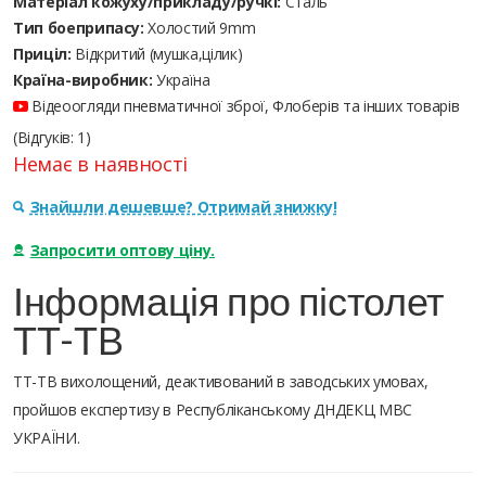
Матеріал кожуху/прикладу/ручкі:
Сталь
Тип боеприпасу:
Холостий 9mm
Приціл:
Відкритий (мушка,цілик)
Країна-виробник:
Україна
Відеоогляди пневматичної зброї, Флоберів та інших товарів
(Відгуків: 1)
Немає в наявності
Знайшли дешевше? Отримай знижку!
Запросити оптову ціну.
Інформація про пістолет
ТТ-ТВ
ТТ-ТВ вихолощений, деактивований в заводських умовах,
пройшов експертизу в Республіканському ДНДЕКЦ МВС
УКРАЇНИ.