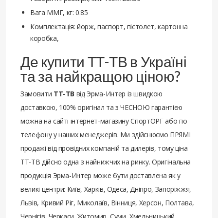
Вага ММГ, кг: 0.85
Комплектація: йорж, паспорт, пістолет, картонна
коробка,
Де купити ТТ-ТВ в Україні
та за найкращою ціною?
Замовити
ТТ-ТВ
від Эрма-Интер із швидкою
доставкою, 100% оригінал та з ЧЕСНОЮ гарантією
можна на сайті інтернет-магазину СпортОРГ або по
телефону у наших менеджерів. Ми здійснюємо ПРЯМІ
продажі від провідних компаній та дилерів, тому ціна
ТТ-ТВ дійсно одна з найнижчих на ринку. Оригінальна
продукція Эрма-Интер може бути доставлена ​​як у
великі центри: Київ, Харків, Одеса, Дніпро, Запоріжжя,
Львів, Кривий Ріг, Миколаїв, Вінниця, Херсон, Полтава,
Чернігів, Черкаси, Житомир, Суми, Хмельницький,