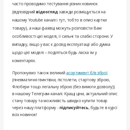
часто проводимо тестування різних новинок
(відповідний
відеогляд
завжди розміщується на
нашому Youtube каналі і тут, тобто в описі картки
товару), а наші фахівці можуть розповісти Вам
особливості цієї моделі, її сильні та слабкі сторони. У
випадку, якщо у вас є досвід експлуатації або думка
щодо цієї моделі – поділіться будь ласка їм у
коментарях.
Пропонуємо також великий
асортимент б/в зброї
(пневматичні гвинтівки, пістолети, стартову зброю,
Флобери тощо легальну зброю (без вимоги дозволу))
в нашому Телеграм-каналі. Кращі ціни, актуальний опис
стану товару та можливість швидко купити товар
через нашу платформу -
підписуйтесь
, будьте в курсі
всіх новинок!
Доброго дня! Цікавить цей пістолет, чи