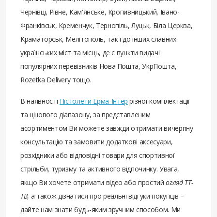
Чернівці, Рівне, Кам'янське, Кропивницький, Івано-
Франківськ, Кременчук, Тернопіль, Луцьк, Біла Церква,
Краматорськ, Мелітополь, так і до інших славних
українських міст та місць, де є пункти видачі
популярних перевізників Нова Пошта, УкрПошта,
Rozetka Delivery тощо.
В наявності
Пістолети Ерма-Інтер
різної комплектації
та цінового діапазону, за представленим
асортиментом Ви можете завжди отримати вичерпну
консультацію та замовити додаткові аксесуари,
розхідники або відповідні товари для спортивної
стрільби, туризму та активного відпочинку. Увага,
якщо Ви хочете отримати відео або простий
огляд ТТ-
ТВ
, а також дізнатися про реальні відгуки покупців –
дайте нам знати будь-яким зручним способом. Ми