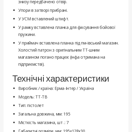
знизу передбачено отвір.
Упори в затворі прибрані.
У УСМ вставлений штифт.
У рамку вставлена планка для фіксування бойової
пружини.
У приймач вставлена планка під пм-івський магазин.
Холостий патрон з оригінальним ТТ-шним
магазином погано працює (інфа отримана на
підприємстві).
Технічні характеристики
Виробник / країна: Ерма-Інтер / Україна
Модель: ТТ-ТВ
Тип: пістолет
Загальна довжина, мм: 195
Місткість магазина, шт .: 7
Габаритні розміри, мм: 195х128х30