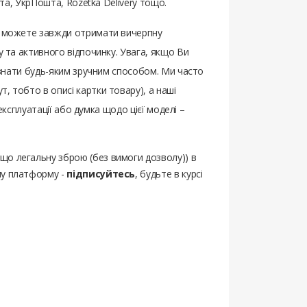
шта, УкрПошта, Rozetka Delivery тощо.
Ви можете завжди отримати вичерпну
у та активного відпочинку. Увага, якщо Ви
м знати будь-яким зручним способом. Ми часто
, тобто в описі картки товару), а наші
 експлуатації або думка щодо цієї моделі –
ощо легальну зброю (без вимоги дозволу)) в
шу платформу -
підписуйтесь
, будьте в курсі