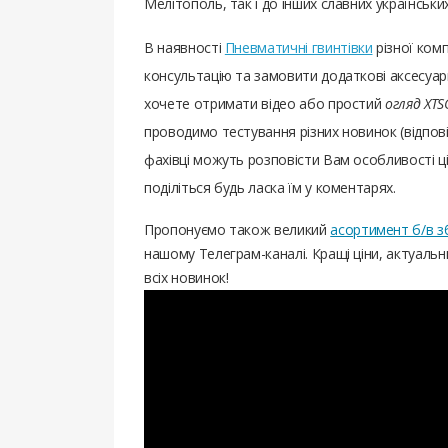
Мелітополь, так і до інших славних українськи
В наявності
Пневматичні гвинтівки
різної ком
консультацію та замовити додаткові аксесуари
хочете отримати відео або простий
огляд XTS
проводимо тестування різних новинок (відпов
фахівці можуть розповісти Вам особливості цієї
поділіться будь ласка їм у коментарях.
Пропонуємо також великий
асортимент б/в з
нашому Телеграм-каналі. Кращі ціни, актуаль
всіх новинок!