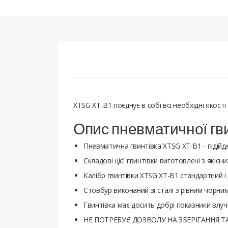
XTSG XT-B1 поєднує в собі всі необхідні якості
Опис пневматичної гв
Пневматична гвинтівка XTSG XT-B1 - підійде
Складові цієї гвинтівки виготовлені з якісни
Калібр гвинтівки XTSG XT-B1 стандартний і 
Стовбур виконаний зі сталі з рівним чорни
Гвинтівка має досить добрі показники влучн
НЕ ПОТРЕБУЄ ДОЗВОЛУ НА ЗБЕРІГАННЯ Т