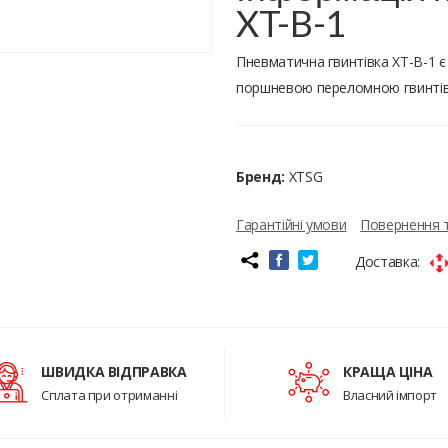
XT-B-1
Пневматична гвинтівка XT-B-1 
поршневою переломною гвинтівкою
Бренд:
XTSG
Гарантійні умови
Повернення 
Доставка:
ШВИДКА ВІДПРАВКА
КРАЩА ЦІНА
Сплата при отриманні
Власний імпорт