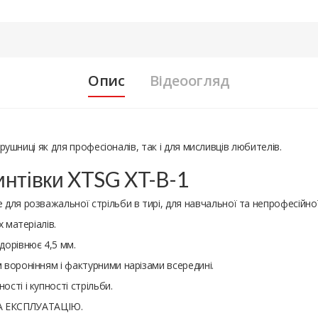
Опис
Відеоогляд
 рушниці як для професіоналів, так і для мисливців любителів.
интівки XTSG XT-B-1
 для розважальної стрільби в тирі, для навчальної та непрофесійної
х матеріалів.
дорівнює 4,5 мм.
м воронінням і фактурними нарізами всередині.
ості і купності стрільби.
А ЕКСПЛУАТАЦІЮ.