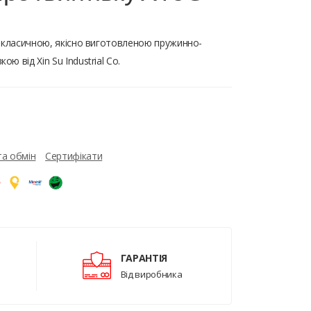
є класичною, якісно виготовленою пружинно-
 від Xin Su Industrial Co.
та обмін
Сертифікати
ГАРАНТІЯ
Від виробника