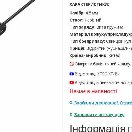
ХАРАКТЕРИСТИКИ:
Калібр:
4,5 мм
Ствол:
Нарізний
Тип заряду:
Вита пружина
Матеріал кожуху/прикладу/р
Тип боеприпасу:
Cвинцові кулі
Приціл:
Відкритий (мушка,цілик)
Країна-виробник:
Китай
Відкрити балістичний кальку
Відеоогляд XTSG XT-B-1
Відеоогляди пневматичної збр
Немає в наявності
Знайшли дешевше? Отрим
Запросити оптову ціну.
Інформація п