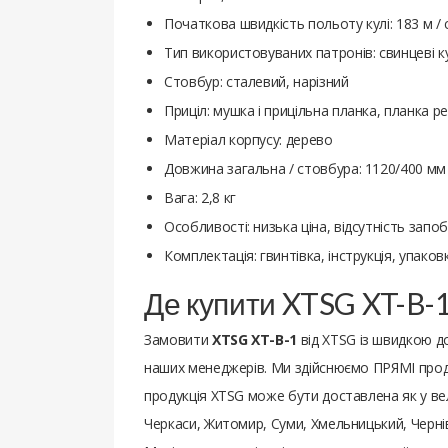
Початкова швидкість польоту кулі: 183 м / 
Тип використовуваних патронів: свинцеві ку
Стовбур: сталевий, нарізний
Приціл: мушка і прицільна планка, планка р
Матеріал корпусу: дерево
Довжина загальна / стовбура: 1120/400 мм
Вага: 2,8 кг
Особливості: низька ціна, відсутність зап
Комплектація: гвинтівка, інструкція, упаков
Де купити XTSG XT-B-1
Замовити
XTSG XT-B-1
від XTSG із швидкою д
наших менеджерів. Ми здійснюємо ПРЯМІ продаж
продукція XTSG може бути доставлена ​​як у вел
Черкаси, Житомир, Суми, Хмельницький, Чернів