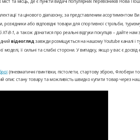
х міст та місць, де є пункти видачі популярних перевізників Нова По
плектації та цінового діапазону, за представленим асортиментом 
, розхідники або відповідні товари для спортивної стрільби, туризм
G XT-B-1
, а також дізнатися про реальні відгуки покупців – дайте на
ідний
відеогляд
завжди розміщується на нашому Youtube каналі і тут
 моделі, її сильні та слабкі сторони. У випадку, якщо у вас є досвід
брої
(пневматичні гвинтівки, пістолети, стартову зброю, Флобери т
ний опис стану товару та можливість швидко купити товар через на