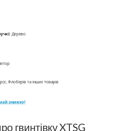
учкі:
Дерево
лятор
ої, Флоберів та інших товарів
ай знижку!
ро гвинтівку XTSG