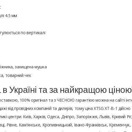
с
лі 4.5 мм
егулюється по вертикалі
обіжника, захищена мушка
ка, товарний чек
 в Україні та за найкращою ціною
оставкою, 100% оригінал та з ЧЕСНОЮ гарантією можна на сайті ін
і від провідних компаній та дилерів, тому ціна XTSG XT-B-1 дійсно
икі центри: Київ, Харків, Одеса, Дніпро, Запоріжжя, Львів, Кривий Ріг
ці, Рівне, Кам'янське, Кропивницький, Івано-Франківськ, Кременчук,