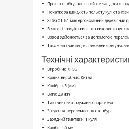
Проста в обігу, але в той же час досить над
Початкова швидкість польоту кулі становит
XTSG XT-B1 має ергономічний дерев'яний прик
В якості зарядів гвинтівка використовує сви
Взвод здійснюється за допомогою перелом
Також на гвинтівці встановлена регульова
Технічні характеристи
Виробник: XTSG
Країна-виробник: Китай
Калібр: 4.5 (мм)
Вага: 2.8 (кг)
Тип гвинтівки: пружинно-поршнева
Зведення: переломлення стовбура
Зарядний гвинтівки: 1 куля
Калібр: 4,5 мм