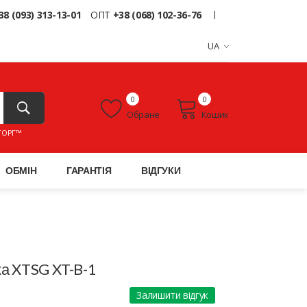
38 (093) 313-13-01
ОПТ
+38 (068) 102-36-76
UA
0
0
Обране
Кошик
ТОРГ™
ОБМІН
ГАРАНТІЯ
ВІДГУКИ
ка XTSG XT-B-1
Залишити відгук