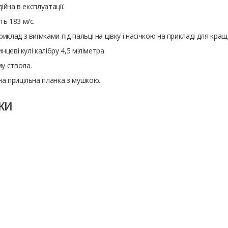
ійна в експлуатації.
ь 183 м/с.
лад з виїмками під пальці на цівку і насічкою на прикладі для кращої
нцеві кулі калібру 4,5 міліметра.
у ствола.
на прицільна планка з мушкою.
ки