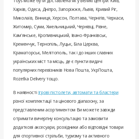
Toys може бути доставлена ​​як у великі центри: Київ,
Харків, Одеса, Дніпро, Запоріжжя, Львів, Кривий Ріг,
Миколаїв, Вінниця, Херсон, Полтава, Чернігів, Черкаси,
Житомир, Суми, Хмельницький, Чернівці, Рівне,
Кам'янське, Кропивницький, Івано-Франківськ,
Кременчук, Тернопіль, Луцьк, Біла Церква,
Краматорськ, Мелітополь, так і до інших славних
українських міст та місць, де є пункти видачі
популярних перевізників Нова Пошта, УкрПошта,
Rozetka Delivery тощо.
В наявності
Ігрові пістолети, автомати та бластери
різної комплектації та цінового діапазону, за
представленим асортиментом Ви можете завжди
отримати вичерпну консультацію та замовити
додаткові аксесуари, розхідники або відповідні товари
для спортивної стрільби, туризму та активного