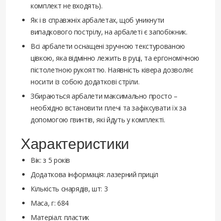
комплект не входять).
Як і в справжніх арбалетах, щоб уникнути
випадкового пострілу, на арбалеті є запобіжник.
Всі арбалети оснащені зручною текстурованою
цівкою, яка відмінно лежить в руці, та ергономічною
пістолетною рукояттю. Наявність ківера дозволяє
носити із собою додаткові стріли.
Збираються арбалети максимально просто –
необхідно встановити плечі та зафіксувати їх за
допомогою гвинтів, які йдуть у комплекті.
Характеристики
Вік: з 5 років
Додаткова інформація: лазерний приціл
Кількість снарядів, шт: 3
Маса, г: 684
Матеріал: пластик