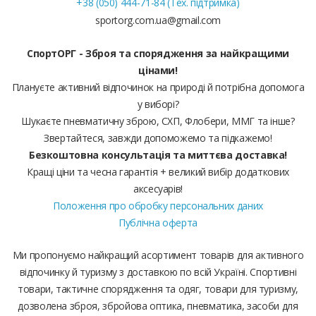
+38 (050) 444-71-84 (Тех. підтримка)
sportorg.com.ua@gmail.com
СпортОРГ - Зброя та спорядження за найкращими
цінами!
Плануєте активний відпочинок на природі й потрібна допомога
у виборі?
Шукаєте пневматичну зброю, СХП, Флобери, ММГ та інше?
Звертайтеся, завжди допоможемо та підкажемо!
Безкоштовна консультація та миттєва доставка!
Кращі ціни та чесна гарантія + великий вибір додаткових
аксесуарів!
Положення про обробку персональних даних
Публічна оферта
Ми пропонуємо найкращий асортимент товарів для активного
відпочинку й туризму з доставкою по всій Україні. Спортивні
товари, тактичне спорядження та одяг, товари для туризму,
дозволена зброя, збройова оптика, пневматика, засоби для