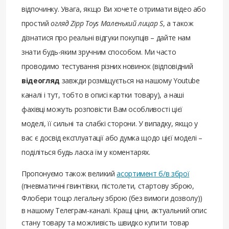
відпочинку. Увага, якщо Ви хочете отримати відео або
простий
огляд Zipp Toys Маленький лицар S
, а також
дізнатися про реальні відгуки покупців – дайте нам
знати будь-яким зручним способом. Ми часто
проводимо тестування різних новинок (відповідний
відеогляд
завжди розміщується на нашому Youtube
каналі і тут, тобто в описі картки товару), а наші
фахівці можуть розповісти Вам особливості цієї
моделі, її сильні та слабкі сторони. У випадку, якщо у
вас є досвід експлуатації або думка щодо цієї моделі –
поділіться будь ласка їм у коментарях.
Пропонуємо також великий
асортимент б/в зброї
(пневматичні гвинтівки, пістолети, стартову зброю,
Флобери тощо легальну зброю (без вимоги дозволу))
в нашому Телеграм-каналі. Кращі ціни, актуальний опис
стану товару та можливість швидко купити товар