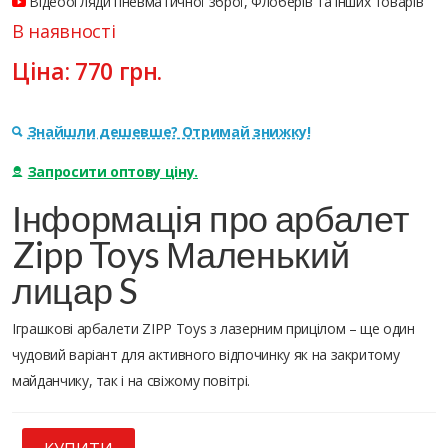
Відеоогляди пневматичної зброї, Флоберів та інших товарів
В наявності
Ціна:
770
грн.
Знайшли дешевше? Отримай знижку!
Запросити оптову ціну.
Інформація про арбалет
Zipp Toys Маленький
лицар S
Іграшкові арбалети ZIPP Toys з лазерним прицілом – ще один
чудовий варіант для активного відпочинку як на закритому
майданчику, так і на свіжому повітрі.