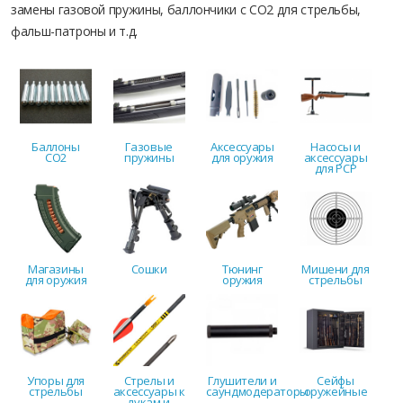
замены газовой пружины, баллончики с СО2 для стрельбы,
фальш-патроны и т.д.
Баллоны
Газовые
Аксессуары
Насосы и
CO2
пружины
для оружия
аксессуары
для PCP
Магазины
Сошки
Тюнинг
Мишени для
для оружия
оружия
стрельбы
Упоры для
Стрелы и
Глушители и
Сейфы
стрельбы
аксессуары к
саундмодераторы
оружейные
лукам и