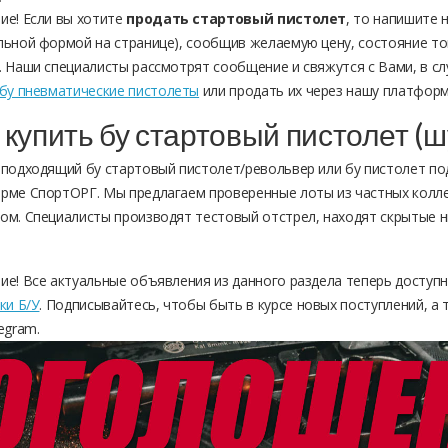
ие! Если вы хотите
продать стартовый пистолет
, то напишите 
льной формой на странице), сообщив желаемую цену, состояние то
. Наши специалисты рассмотрят сообщение и свяжутся с Вами, в с
бу пневматические пистолеты
или продать их через нашу платформ
 купить бу стартовый пистолет (ш
 подходящий бу стартовый пистолет/револьвер или бу пистолет по
рме СпортОРГ. Мы предлагаем проверенные лоты из частных колле
ом. Специалисты производят тестовый отстрел, находят скрытые 
.
ие! Все актуальные объявления из данного раздела теперь доступ
ки Б/У
. Подписывайтесь, чтобы быть в курсе новых поступлений, а
egram.