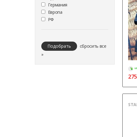
Германия
Европа
РФ
Подобрать
сбросить все
»
МГ
275
STA