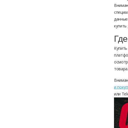
Вниман
специа
данные
купить
Где
Купить
платфо
осмотр
товара
Вниман
и покуп
или Tel