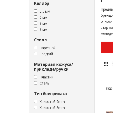
Калибр
Предла
5,5 мм
брендо
6 мм
относи
9 мм
старто
8 мм
менедж
Ствол
Нарезной
Гладкий
Материал кожуха/
приклада/ручки
Пластик
Сталь
EKOL
Тип боеприпаса
Холостой 9mm
Холостой 8mm