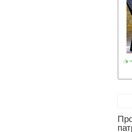
МГ
Про
пат