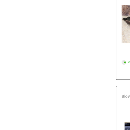
МГ
Blow