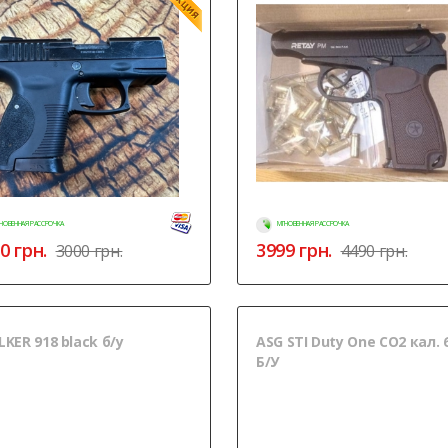
НОВЕННАЯ РАССРОЧКА
МГНОВЕННАЯ РАССРОЧКА
0
грн.
3999
грн.
3000 грн.
4490 грн.
LKER 918 black б/у
ASG STI Duty One CO2 кал. 
Б/У