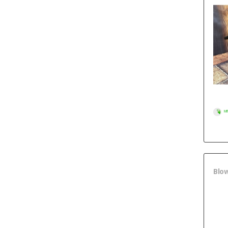
МГ
Blo