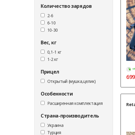
Количество зарядов
2-6
6-10
10-30
Вес, кг
0,1-1 кг
1-2 кг
МГ
Прицел
699
Открытый (мушка,целик)
Особенности
Расширенная комплектация
Ret
Страна-производитель
Украина
Турция