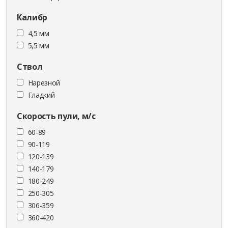
Калибр
4,5 мм
5,5 мм
Ствол
Нарезной
Гладкий
Скорость пули, м/с
60-89
90-119
120-139
140-179
180-249
250-305
306-359
360-420