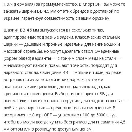
H&N (Германия) за премиум-качество. В СпортОРГ вы можете
заказать шарики BB 4,5 мм от этих брендов с доставкой по
Украине, гарантируя совместимость с вашим оружием.
Шарики BB 4,5 мм выпускаются в нескольких типах,
адаптированных под разные задачи. Классические стальные
шарики — дешевые и прочные, идеальны для начинающих и
массовой стрельбы, но могут царапать ствол. Омедненные
(copper-plated) варианты — с тонким слоем меди на стали —
минимизируют износ и повышают точность, подходят для
нарезного ствола. Свинцовые BB — мягкие и тихие, но реже
встречаются из-за экологических норм. Есть также
пластиковые или цинковые для специальных задач, как
тренировка в помещении. Выбор типов шариков BB для
пневматики зависит от вашего оружия: для гладкоствольных —
любые, для нарезных — предпочтительны омедненные. В
ассортименте СпортОРГ — упаковки от 100 до 5000 штук,
чтобы вы могли всегда купить боеприпасы для пневматики 4,5
мм оптом или в розницу по доступным ценам.