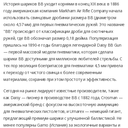
История шариков BB уходит корнями в конец XIX века: в 1886
году американская компания Markham Air Rifle Company начала
использовать свинцовые дробинки размера BB (диаметром
около 4,57 мм) для первых пневматических ружей. Это название
"BB" происходит от классификации дроби для охотничьих
ружей, где BB обозначал размер 0,18 дюйма. Популяризация
пришлась на 1890-е годы благодаря легендарной Daisy BB Gun
— первой массовой модели пневматики, которая сделала
шарики BB доступными для миллионов любителей стрельбы. С
тех пор эволюция боеприпасов для пневматики 4,5 мм привела
к переходу от чистого свинца к более современным
материалам, сохранив при этом простоту и эффективность.
Сегодня на рынке лидируют известные производители, такие
как Daisy — пионер в производстве BB с 1882 года, Crosman —
американский бренд с фокусом на высокоточную аммуницию
для пневматических пистолетов, и Umarex — немецкий гигант,
предлагающий премиум-шарики с улучшенной баллистикой. Не
менее популярны Gamo (Испания) за экологичные варианты и