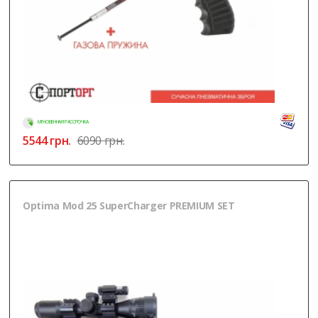
МГНОВЕННАЯ РАССРОЧКА
5544
грн.
6090 грн.
Optima Mod 25 SuperCharger PREMIUM SET