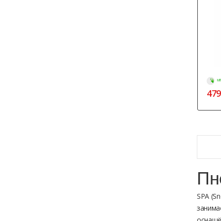
МГ
479
Пн
SPA (S
занима
оснащё