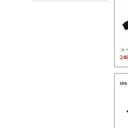
МГ
246
SPA