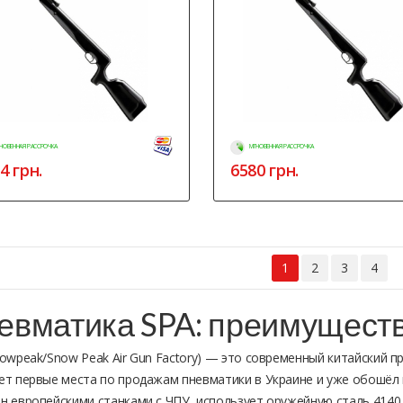
НОВЕННАЯ РАССРОЧКА
МГНОВЕННАЯ РАССРОЧКА
4
грн.
6580
грн.
1
2
3
4
евматика SPA: преимуществ
nowpeak/Snow Peak Air Gun Factory) — это современный китайский п
ет первые места по продажам пневматики в Украине и уже обошёл 
н европейскими станками с ЧПУ, использует оружейную сталь 4140