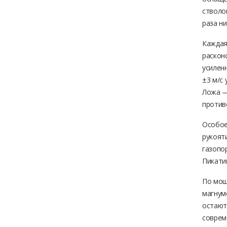
стволо
раза ни
Каждая
раскон
усилен
±3 м/с
Ложа —
против
Особое
рукояти
газопо
Пикати
По мощ
магнумо
остают
соврем