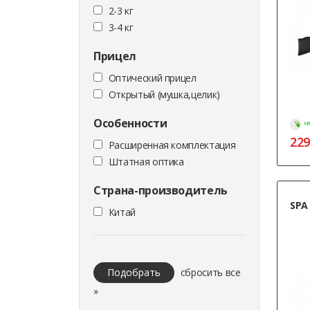
2-3 кг
3-4 кг
Прицел
Оптический прицел
Открытый (мушка,целик)
Особенности
МГ
229
Расширенная комплектация
Штатная оптика
Страна-производитель
SPA
Китай
Подобрать
сбросить все
»