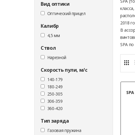
SPA (т
Вид оптики
класса
Оптический прицел
распол
2018 го
Калибр
В ассо
4,5 мм
винтов
SPA по
Ствол
Нарезной
Скорость пули, м/с
140-179
180-249
SPA 
250-305
306-359
360-420
Тип заряда
Газовая пружина