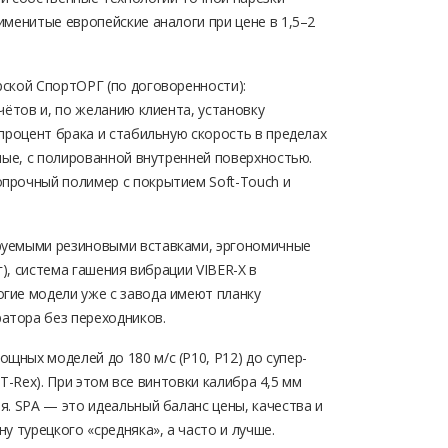
именитые европейские аналоги при цене в 1,5–2
рской СпортОРГ (по договоренности):
чётов и, по желанию клиента, установку
процент брака и стабильную скорость в пределах
ные, с полированной внутренней поверхностью.
прочный полимер с покрытием Soft-Touch и
руемыми резиновыми вставками, эргономичные
г), система гашения вибрации VIBER-X в
гие модели уже с завода имеют планку
атора без переходников.
ных моделей до 180 м/с (P10, P12) до супер-
 T-Rex). При этом все винтовки калибра 4,5 мм
я. SPA — это идеальный баланс цены, качества и
у турецкого «средняка», а часто и лучше.