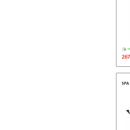
МГ
267
SPA