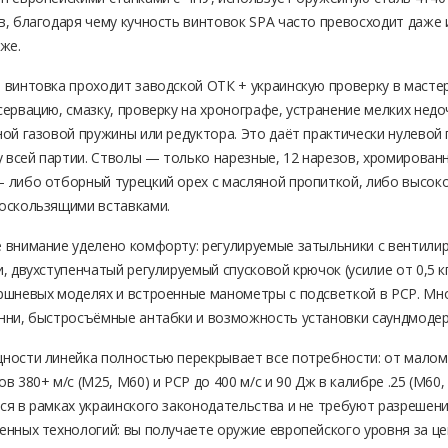
в, благодаря чему кучность винтовок SPA часто превосходит даже 
же.
 винтовка проходит заводской ОТК + украинскую проверку в масте
сервацию, смазку, проверку на хронографе, устранение мелких недо
ной газовой пружины или редуктора. Это даёт практически нулевой 
 у всей партии. Стволы — только нарезные, 12 нарезов, хромирован
 либо отборный турецкий орех с масляной пропиткой, либо высоко
оскользящими вставками.
 внимание уделено комфорту: регулируемые затыльники с вентили
, двухступенчатый регулируемый спусковой крючок (усилие от 0,5 к
ршневых моделях и встроенные манометры с подсветкой в PCP. Мно
нни, быстросъёмные антабки и возможность установки саундмодер
ности линейка полностью перекрывает все потребности: от маломощ
в 380+ м/с (M25, M60) и PCP до 400 м/с и 90 Дж в калибре .25 (M60,
ся в рамках украинского законодательства и не требуют разрешени
енных технологий: вы получаете оружие европейского уровня за цен