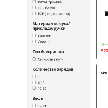
Витая пружина
CO2 балон
PCP (предв. накачка)
Материал кожуха/
приклада/ручки
Пластик
Дерево
МГ
520
Тип боеприпаса
Cвинцовые пули
Количество зарядов
SPA
1
6-10
10-30
Вес, кг
1-2 кг