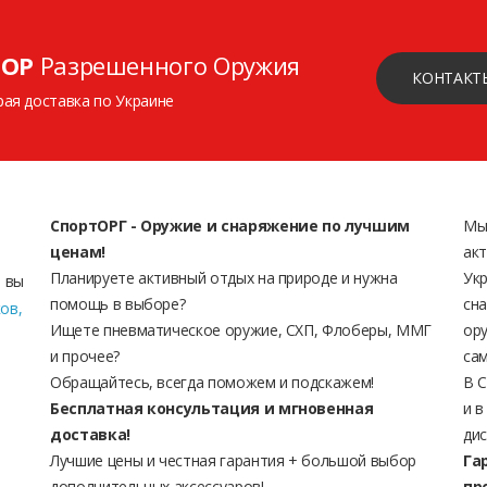
ОР
Разрешенного Оружия
КОНТАКТ
рая доставка по Украине
СпортОРГ - Оружие и снаряжение по лучшим
Мы
ценам!
акт
Планируете активный отдых на природе и нужна
Укр
 вы
помощь в выборе?
сна
ков,
Ищете пневматическое оружие, СХП, Флоберы, ММГ
ору
и прочее?
сам
Обращайтесь, всегда поможем и подскажем!
В 
Бесплатная консультация и мгновенная
и в
доставка!
дис
Лучшие цены и честная гарантия + большой выбор
Га
дополнительных аксессуаров!
пр