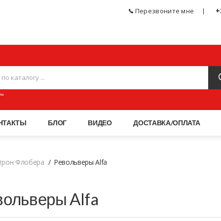
+
Перезвоните мне
ЧЕСКОЕ ОРУЖИЕ, СПОРТИВНЫЕ ТОВАРЫ, АКСЕССУАРЫ И ПНЕВМАТИКА МАГАЗИН
™
НТАКТЫ
БЛОГ
ВИДЕО
ДОСТАВКА/ОПЛАТА
трон Флобера
Револьверы Alfa
вольверы Alfa