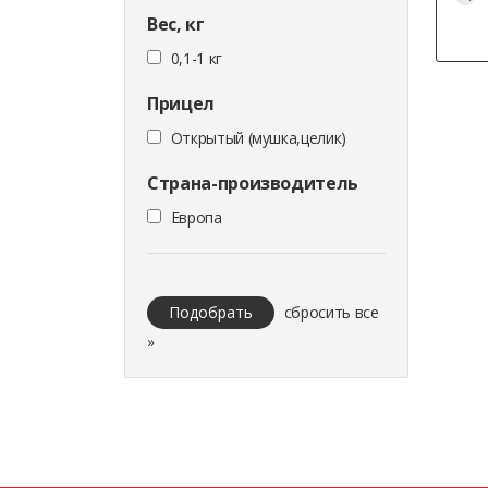
Вес, кг
0,1-1 кг
Прицел
Открытый (мушка,целик)
Страна-производитель
Европа
Подобрать
сбросить все
»