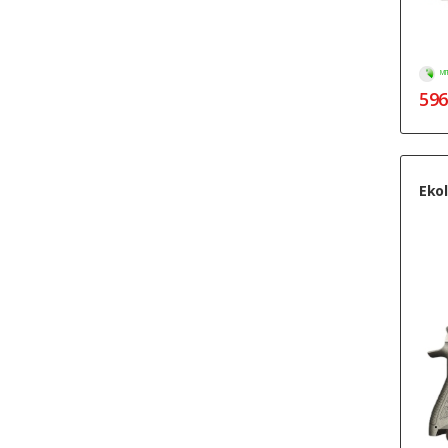
МГ
596
Ekol