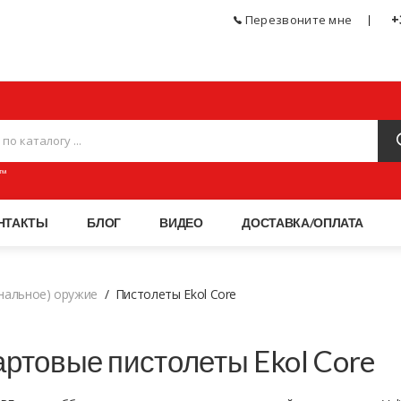
+
Перезвоните мне
ЧЕСКОЕ ОРУЖИЕ, СПОРТИВНЫЕ ТОВАРЫ, АКСЕССУАРЫ И ПНЕВМАТИКА МАГАЗИН
™
НТАКТЫ
БЛОГ
ВИДЕО
ДОСТАВКА/ОПЛАТА
гнальное) оружие
Пистолеты Ekol Core
ртовые пистолеты Ekol Core