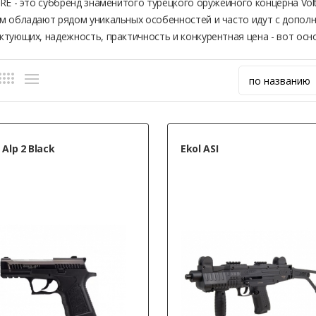
ORE - это суббренд знаменитого турецкого оружейного концерна Vo
м обладают рядом уникальных особенностей и часто идут с допол
ктующих, надежность, практичность и конкурентная цена - вот о
 Alp 2 Black
Ekol ASI