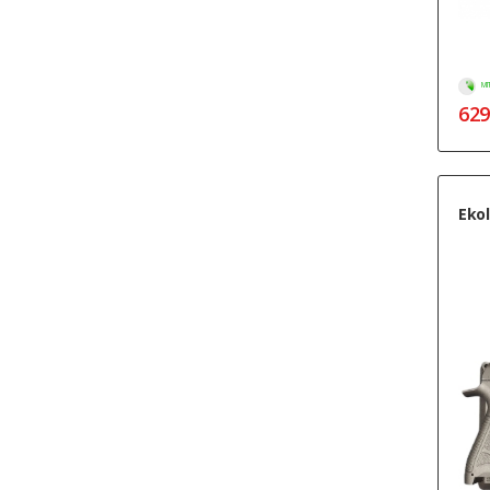
МГ
629
Ekol