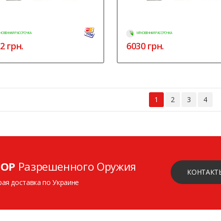
НОВЕННАЯ РАССРОЧКА
МГНОВЕННАЯ РАССРОЧКА
2
грн.
6030
грн.
1
2
3
4
ОР
Разрешенного Оружия
КОНТАКТ
рая доставка по Украине