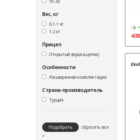
10-30
Вес, кг
0,1-1 кг
МГ
1-2 кг
408
Прицел
Открытый (мушка,целик)
Ekol
Особенности
Расширенная комплектация
Страна-производитель
Турция
Подобрать
сбросить все
»