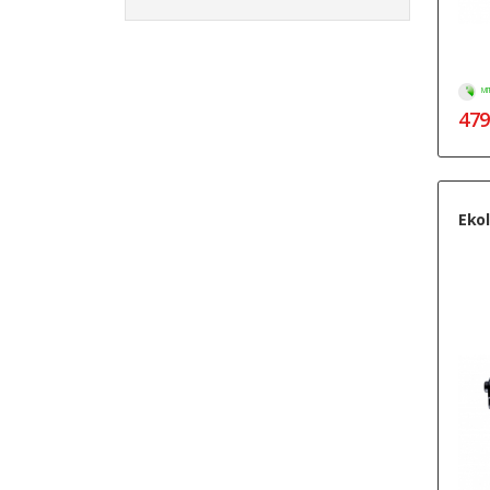
МГ
479
Ekol