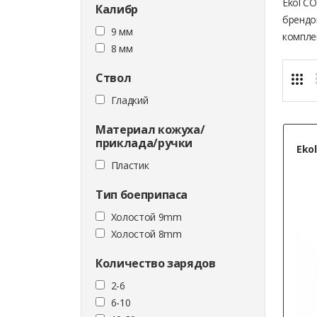
Ekol C
Калибр
брендо
9 мм
компле
8 мм
Ствол
Гладкий
Материал кожуха/
приклада/ручки
Ekol
Пластик
Тип боеприпаса
Холостой 9mm
Холостой 8mm
Количество зарядов
2-6
6-10