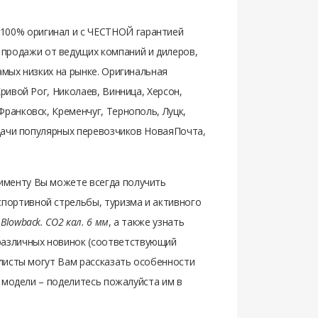
 100% оригинал и с ЧЕСТНОЙ гарантией
продажи от ведущих компаний и дилеров,
амых низких на рынке. Оригинальная
ривой Рог, Николаев, Винница, Херсон,
ранковск, Кременчуг, Тернополь, Луцк,
ыдачи популярных перевозчиков НоваяПочта,
именту Вы можете всегда получить
портивной стрельбы, туризма и активного
lowback. СО2 кал. 6 мм
, а также узнать
различных новинок (соответствующий
иалисты могут Вам рассказать особенности
й модели – поделитесь пожалуйста им в