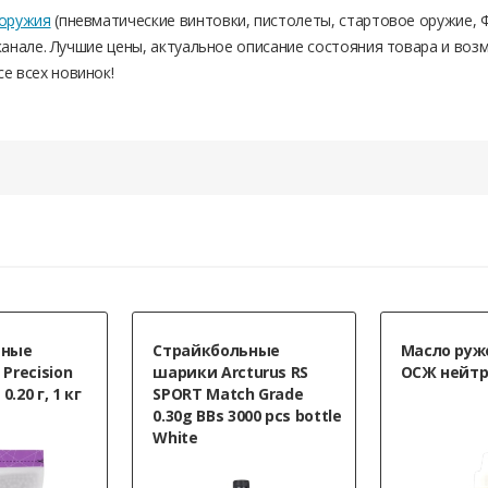
 оружия
(пневматические винтовки, пистолеты, стартовое оружие, Ф
анале. Лучшие цены, актуальное описание состояния товара и воз
се всех новинок!
ьные
Страйкбольные
Масло руж
Precision
шарики Arcturus RS
ОСЖ нейтр
0.20 г, 1 кг
SPORT Match Grade
0.30g BBs 3000 pcs bottle
White