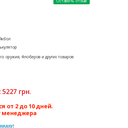
Оставить отзыв
йкбол
ькулятор
о оружия, Флоберов и других товаров
:
5227
грн.
 от 2 до 10 дней.
у менеджера
кидку!