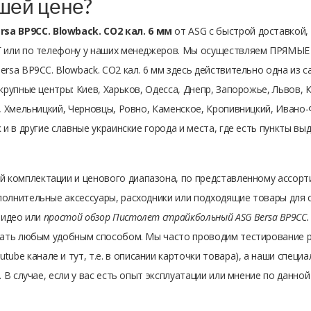
чшей цене?
a BP9CC. Blowback. СО2 кал. 6 мм
от ASG с быстрой доставкой,
 или по телефону у наших менеджеров. Мы осуществляем ПРЯМЫЕ 
sa BP9CC. Blowback. СО2 кал. 6 мм здесь действительно одна из с
рупные центры: Киев, Харьков, Одесса, Днепр, Запорожье, Львов, К
, Хмельницкий, Черновцы, Ровно, Каменское, Кропивницкий, Ивано-Ф
 и в другие славные украинские города и места, где есть пункты в
й комплектации и ценового диапазона, по представленному ассорт
олнительные аксессуары, расходники или подходящие товары для с
видео или
простой обзор Пистолет страйкбольный ASG Bersa BP9CC. B
нать любым удобным способом. Мы часто проводим тестирование 
tube канале и тут, т.е. в описании карточки товара), а наши спец
 В случае, если у вас есть опыт эксплуатации или мнение по данно