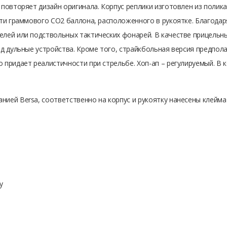
 повторяет дизайн оригинала. Корпус реплики изготовлен из полика
-ти граммового CO2 баллона, расположенного в рукоятке. Благода
елей или подствольных тактических фонарей. В качестве прицель
од дульные устройства. Кроме того, страйкбольная версия предпол
 придает реалистичности при стрельбе. Хоп-ап – регулируемый. В
ией Bersa, соответственно на корпус и рукоятку нанесены клейма и
y