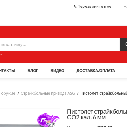
+
Перезвоните мне
ЧЕСКОЕ ОРУЖИЕ, СПОРТИВНЫЕ ТОВАРЫ, АКСЕССУАРЫ И ПНЕВМАТИКА МАГАЗИН
™
НТАКТЫ
БЛОГ
ВИДЕО
ДОСТАВКА/ОПЛАТА
 оружие
Страйкбольные привода ASG
Пистолет страйкбольный 
Пистолет страйкболь
СО2 кал. 6 мм