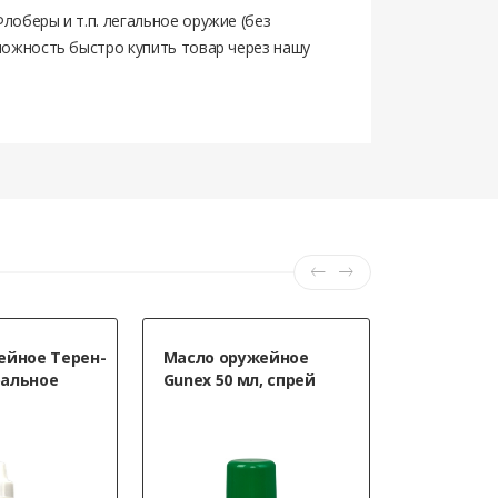
лоберы и т.п. легальное оружие (без
можность быстро купить товар через нашу
ейное Терен-
Масло оружейное
Масло ор
альное
Gunex 50 мл, спрей
жидкое Т