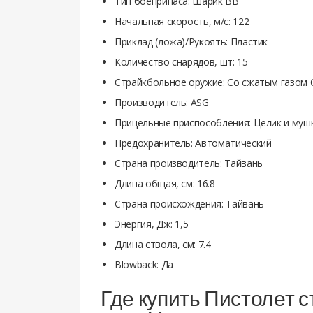
Тип боеприпаса: Шарик BB
Начальная скорость, м/с: 122
Приклад (ложа)/Рукоять: Пластик
Количество снарядов, шт: 15
Страйкбольное оружие: Со сжатым газом
Производитель: ASG
Прицельные приспособления: Целик и муш
Предохранитель: Автоматический
Страна производитель: Тайвань
Длина общая, см: 16.8
Страна происхождения: Тайвань
Энергия, Дж: 1,5
Длина ствола, см: 7.4
Blowback: Да
Где купить Пистолет с