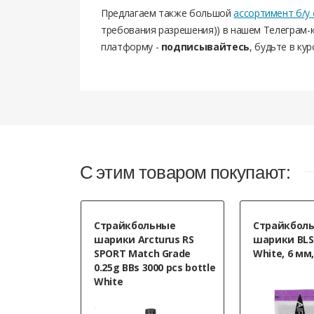
Предлагаем также большой
ассортимент б/у
требования разрешения)) в нашем Телеграм-к
платформу -
подписывайтесь
, будьте в кур
С этим товаром покупают:
Страйкбольные
Страйкбол
шарики Arcturus RS
шарики BLS 
SPORT Match Grade
White, 6 мм, 
0.25g BBs 3000 pcs bottle
White