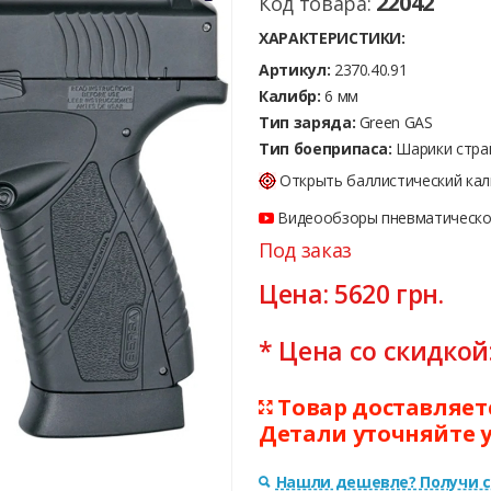
22042
Код товара:
ХАРАКТЕРИСТИКИ:
Артикул:
2370.40.91
Калибр:
6 мм
Тип заряда:
Green GAS
Тип боеприпаса:
Шарики стра
Открыть баллистический кал
Видеообзоры пневматическог
Под заказ
Цена:
5620
грн.
* Цена со скидкой
Товар доставляется
Детали уточняйте 
Нашли дешевле? Получи с