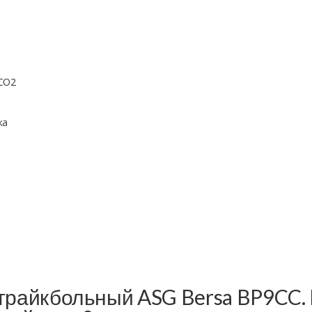
 CO2
ка
трайкбольный ASG Bersa BP9CC. 