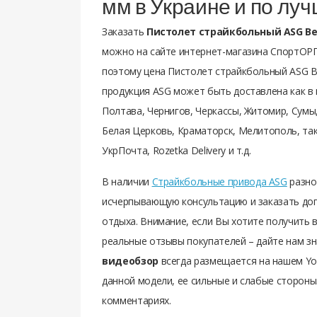
мм в Украине и по лу
Заказать
Пистолет страйкбольный ASG Bers
можно на сайте интернет-магазина СпортОРГ
поэтому цена Пистолет страйкбольный ASG Ber
продукция ASG может быть доставлена как в к
Полтава, Чернигов, Черкассы, Житомир, Сумы
Белая Церковь, Краматорск, Мелитополь, так
УкрПочта, Rozetka Delivery и т.д.
В наличии
Страйкбольные привода ASG
разно
исчерпывающую консультацию и заказать доп
отдыха. Внимание, если Вы хотите получить 
реальные отзывы покупателей – дайте нам з
видеобзор
всегда размещается на нашем You
данной модели, ее сильные и слабые стороны.
комментариях.