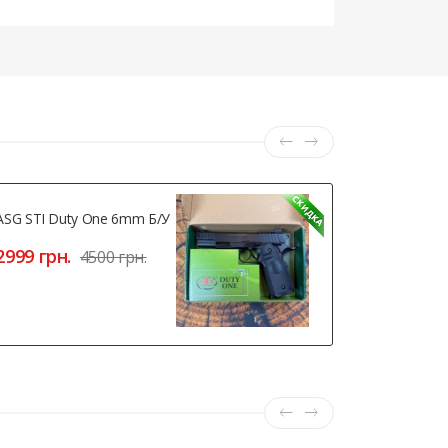
ASG STI Duty One 6mm Б/У
Патроны Хо
9 Мм Р.А. -
2999 грн.
4500 грн.
689 грн.