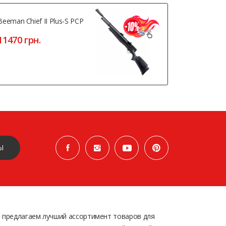
Beeman Chief II Plus-S PCP
Beeman Bla
11470 грн.
5030 грн
Ы
 предлагаем лучший ассортимент товаров для