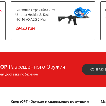
Винтовка Страйкбольная
Umarex Heckler & Koch
HK416 A5 AEG 6 Мм
29420 грн.
ОР
Разрешенного Оружия
КОНТАКТ
рая доставка по Украине
СпортОРГ - Оружие и снаряжение по лучшим
Мы