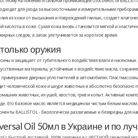
хностному натяжению и сильной проникающей способности BALLIST
подходит для ухода за высокоточными и измерительными приборам
лия из кожи от высыхания и повреждений гнилью, создаёт влагон
 кислоты в коже. Сухая кожа вновь становится мягкой и эластичн
ирных следов, а запах улетучивается за короткое время.
только оружия
сины и защищает от губительного воздействия влаги и насекомых.
усственные материалы, устойчивые к воздействию масла, сохраня
 примерзание дверных уплотнителей в автомобилях. Пластмассовые
дит человеческой коже и шкуре животных и абсолютно безопасно 
омашних животных, их ушей, хвостов, грив и копыт. Активные комп
де. Его базовое масло является медицински чистым белым маслом. 
поненты BALLISTOL - биологически разлагаемые и безвредны для н
niversal Oil 50мл в Украине и по л
stol с быстрой доставкой, 100% оригинал и с ЧЕСТНОЙ гарантией м