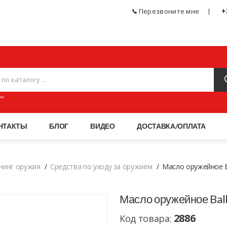
+
Перезвоните мне
ЧЕСКОЕ ОРУЖИЕ, СПОРТИВНЫЕ ТОВАРЫ, АКСЕССУАРЫ И ПНЕВМАТИКА МАГАЗИН
™
НТАКТЫ
БЛОГ
ВИДЕО
ДОСТАВКА/ОПЛАТА
нинг оружия
Средства по уходу за оружием
Масло оружейное Bal
Масло оружейное Balli
2886
Код товара: