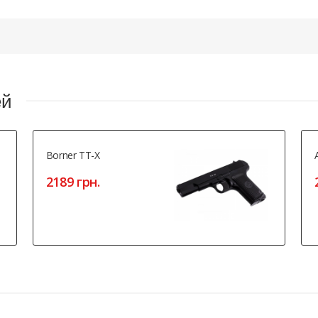
ей
Borner TT-X
2189 грн.