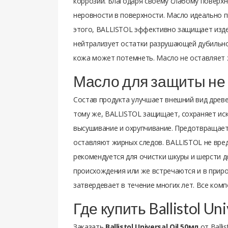
коррозии. Благодаря своему слабому повер
неровности в поверхности. Масло идеально 
этого, BALLISTOL эффективно защищает изде
нейтрализует остатки разрушающей дубильной
кожа может потемнеть. Масло не оставляет ж
Масло для защиты не 
Состав продукта улучшает внешний вид древе
тому же, BALLISTOL защищает, сохраняет иск
высушивание и охрупчивание. Предотвращает
оставляют жирных следов. BALLISTOL не вре
рекомендуется для очистки шкуры и шерсти д
происхождения или же встречаются и в приро
затвердевает в течение многих лет. Все ком
Где купить Ballistol U
Заказать
Ballistol Universal Oil 50мл
от Balli