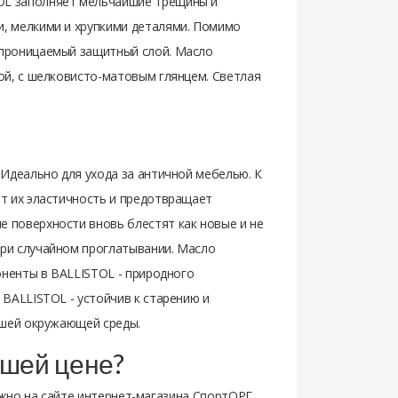
OL заполняет мельчайшие трещины и
и, мелкими и хрупкими деталями. Помимо
епроницаемый защитный слой. Масло
ой, с шелковисто-матовым глянцем. Светлая
 Идеально для ухода за античной мебелью. К
ет их эластичность и предотвращает
 поверхности вновь блестят как новые и не
при случайном проглатывании. Масло
оненты в BALLISTOL - природного
BALLISTOL - устойчив к старению и
ашей окружающей среды.
учшей цене?
ожно на сайте интернет-магазина СпортОРГ