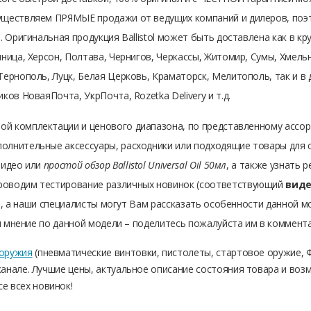
ествляем ПРЯМЫЕ продажи от ведущих компаний и дилеров, поэтому 
 Оригинальная продукция Ballistol может быть доставлена как в кру
ница, Херсон, Полтава, Чернигов, Черкассы, Житомир, Сумы, Хмель
ернополь, Луцк, Белая Церковь, Краматорск, Мелитополь, так и в д
ков НоваяПочта, УкрПочта, Rozetka Delivery и т.д.
ой комплектации и ценового диапазона, по представленному ассо
олнительные аксессуары, расходники или подходящие товары для с
видео или
простой обзор Ballistol Universal Oil 50мл
, а также узнать 
роводим тестирование различных новинок (соответствующий
виде
ра), а наши специалисты могут Вам рассказать особенности данной м
ли мнение по данной модели – поделитесь пожалуйста им в коммента
 оружия
(пневматические винтовки, пистолеты, стартовое оружие, Ф
анале. Лучшие цены, актуальное описание состояния товара и воз
се всех новинок!