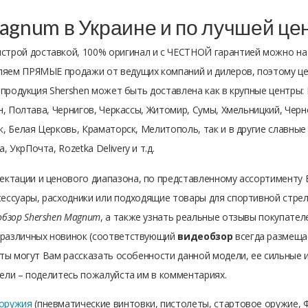
Magnum в Украине и по лучшей це
ыстрой доставкой, 100% оригинал и с ЧЕСТНОЙ гарантией можно на
ляем ПРЯМЫЕ продажи от ведущих компаний и дилеров, поэтому це
 продукция Shershen может быть доставлена как в крупные центры: 
н, Полтава, Чернигов, Черкассы, Житомир, Сумы, Хмельницкий, Чер
, Белая Церковь, Краматорск, Мелитополь, так и в другие славные 
УкрПочта, Rozetka Delivery и т.д.
ектации и ценового диапазона, по представленному ассортименту
ессуары, расходники или подходящие товары для спортивной стрел
обзор Shershen Magnum
, а также узнать реальные отзывы покупате
 различных новинок (соответствующий
видеобзор
всегда размещает
ты могут Вам рассказать особенности данной модели, ее сильные и 
ели – поделитесь пожалуйста им в комментариях.
 оружия
(пневматические винтовки, пистолеты, стартовое оружие, Ф