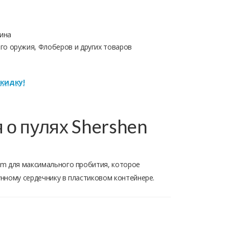
ина
о оружия, Флоберов и других товаров
кидку!
о пулях Shershen
um для максимального пробития, которое
нному сердечнику в пластиковом контейнере.