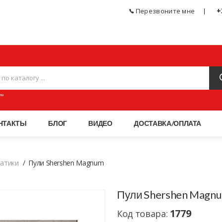
+
Перезвоните мне
ЧЕСКОЕ ОРУЖИЕ, СПОРТИВНЫЕ ТОВАРЫ, АКСЕССУАРЫ И ПНЕВМАТИКА МАГАЗИН
™
НТАКТЫ
БЛОГ
ВИДЕО
ДОСТАВКА/ОПЛАТА
матики
Пули Shershen Magnum
Пули Shershen Magn
1779
Код товара: