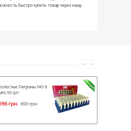
можность быстро купить товар через нашу
Холостые Патроны YAS 9
Магазин Д
Mm 50 Шт
5.45мм АК-
1шт.)
696 грн.
800 грн.
830 грн.