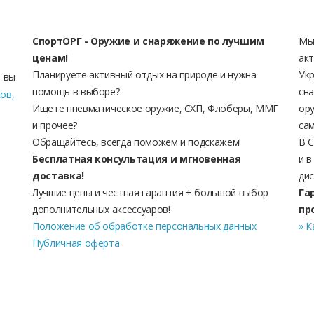
СпортОРГ - Оружие и снаряжение по лучшим
Мы
ценам!
акт
Планируете активный отдых на природе и нужна
Укр
 вы
помощь в выборе?
сна
ков,
Ищете пневматическое оружие, СХП, Флоберы, ММГ
ору
и прочее?
сам
Обращайтесь, всегда поможем и подскажем!
В 
Бесплатная консультация и мгновенная
и в
доставка!
дис
Лучшие цены и честная гарантия + большой выбор
Га
дополнительных аксессуаров!
пр
Положение об обработке персональных данных
» К
Публичная оферта