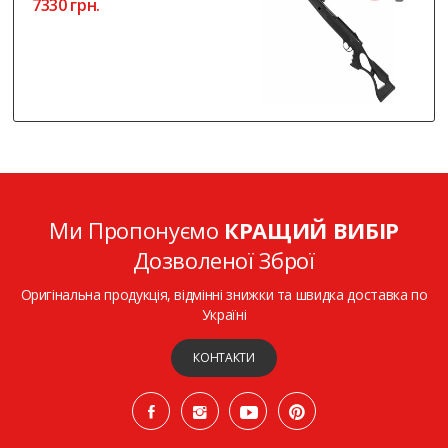
7330 грн.
Ми Пропонуємо
КРАЩИЙ ВИБІР
Дозволеної Зброї
Оригінальна продукція, відмінні знижки та швидка доставка по
Україні
КОНТАКТИ