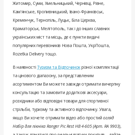
Житомир, Суми, Хмельницький, Чернівці, Рівне,
Кам'янське, Кропивницький, Івано-Франківськ,
Кременчук, Тернопіль, Луцьк, Біла Церква,
Краматорськ, Мелітополь, так і до інших славних
українських міст та місць, де є пункти видачі
популярних перевізників Нова Пошта, УкрПошта,
Rozetka Delivery тощо.
В наявності
Туризм та Відпочинок
різної комплектації
та цінового діапазону, за представленим
асортиментом Ви можете завжди отримати вичерпну
консультацію та замовити додаткові аксесуари,
розхідники або відповідні товари для спортивної
стрільби, туризму та активного відпочинку. Увага,
якщо Ви хочете отримати відео або простий
огляд
Набір для пікніка Ranger Pic Rest НВ 4-605 (Арт. RA 9903)
,
а також дізнатися про реальні відгуки покупців – дайте