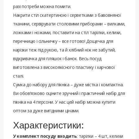
разі потреби можна помити.
Накрити стіл скатертиною і серветками з бавовняної
тканини, сервірувати столовими приборами – вилками,
ложками і ножами, поставити на стіл тарілки, келихи,
перечницю і сільничку – все готово! Дощечка для
нарізки теж під рукою, та й хлібний ніж не забутий,
відкривачка для пляшок і банок. Весь посуд
виготовлена з високоякісного пластику і харчової
сталі.
Сумка до набору для пікніка – дуже містка і компактна.
Ви обов’язково оціните зручний і практичний набір для
пікніка на 4 персони. У нас цей набір можна купити
оптом за дуже вигідними цінами.
Характеристики:
У комплект посуду входить
: тарілки – 4 шт, келихи