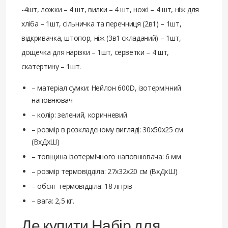
-4шт, ложки – 4 шт, вилки – 4 шт, ножі – 4 шт, ніж для
хліба – 1шт, сільничка та перечниця (2в1) – 1шт,
відкривачка, штопор, ніж (3в1 складаний) – 1шт,
дощечка для нарізки – 1шт, серветки – 4 шт,
скатертину – 1шт.
– матеріал сумки: Нейлон 600D, ізотермічний
наповнювач
– колір: зелений, коричневий
– розмір в розкладеному вигляді: 30х50х25 см
(ВхДхШ)
– товщина ізотермічного наповнювача: 6 мм
– розмір термовідділа: 27х32х20 см (ВхДхШ)
– обсяг термовідділа: 18 літрів
– вага: 2,5 кг.
Де купити Набір для