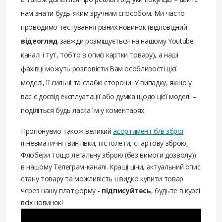
нам знати будь-яким зручним способом. Ми часто
проводимо тестування різних новинок (відповідний
відеогляд
завжди розміщується на нашому Youtube
каналі і тут, тобто в описі картки товару), а наші
фахівці можуть розповісти Вам особливості цієї
моделі, її сильні та слабкі сторони. У випадку, якщо у
вас є досвід експлуатації або думка щодо цієї моделі –
поділіться будь ласка їм у коментарях.
Пропонуємо також великий
асортимент б/в зброї
(пневматичні гвинтівки, пістолети, стартову зброю,
Флобери тощо легальну зброю (без вимоги дозволу))
в нашому Телеграм-каналі. Кращі ціни, актуальний опис
стану товару та можливість швидко купити товар
через нашу платформу -
підписуйтесь
, будьте в курсі
всіх новинок!