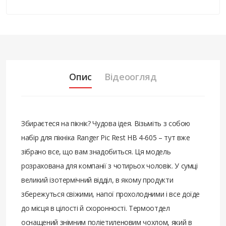
Опис
Відеоогляд
Збираєтеся на пікнік? Чудова ідея. Візьміть з собою
набір для пікніка Ranger Pic Rest НВ 4-605 – тут вже
зібрано все, що вам знадобиться. Ця модель
розрахована для компанії з чотирьох чоловік. У сумці
великий ізотермічний відділ, в якому продукти
збережуться свіжими, напої прохолодними і все доїде
до місця в цілості й схоронності. Термоотдел
оснащений знімним поліетиленовим чохлом, який в