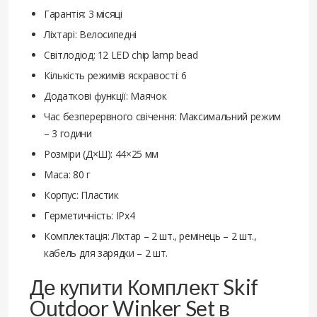
Гарантія: 3 місяці
Ліхтарі: Велосипедні
Світлодіод: 12 LED chip lamp bead
Кількість режимів яскравості: 6
Додаткові функції: Маячок
Час безперервного свічення: Максимальний режим
– 3 години
Розміри (Д×Ш): 44×25 мм
Маса: 80 г
Корпус: Пластик
Герметичність: IPx4
Комплектація: Ліхтар – 2 шт., ремінець – 2 шт.,
кабель для зарядки – 2 шт.
Де купити Комплект Skif
Outdoor Winker Set в