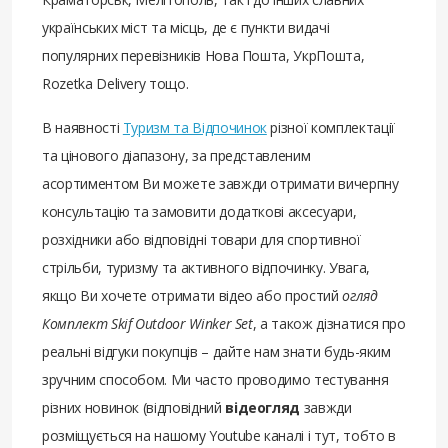
українських міст та місць, де є пункти видачі
популярних перевізників Нова Пошта, УкрПошта,
Rozetka Delivery тощо.
В наявності
Туризм та Відпочинок
різної комплектації
та цінового діапазону, за представленим
асортиментом Ви можете завжди отримати вичерпну
консультацію та замовити додаткові аксесуари,
розхідники або відповідні товари для спортивної
стрільби, туризму та активного відпочинку. Увага,
якщо Ви хочете отримати відео або простий
огляд
Комплект Skif Outdoor Winker Set
, а також дізнатися про
реальні відгуки покупців – дайте нам знати будь-яким
зручним способом. Ми часто проводимо тестування
різних новинок (відповідний
відеогляд
завжди
розміщується на нашому Youtube каналі і тут, тобто в