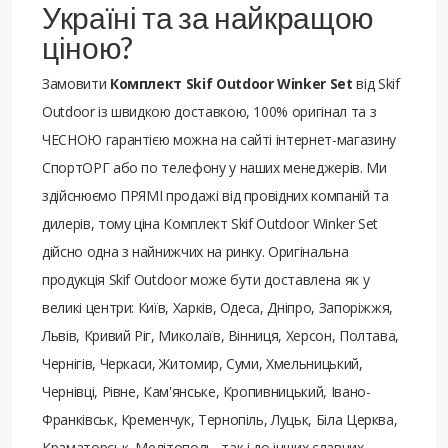
Україні та за найкращою
ціною?
Замовити
Комплект Skif Outdoor Winker Set
від Skif
Outdoor із швидкою доставкою, 100% оригінал та з
ЧЕСНОЮ гарантією можна на сайті інтернет-магазину
СпортОРГ або по телефону у наших менеджерів. Ми
здійснюємо ПРЯМІ продажі від провідних компаній та
дилерів, тому ціна Комплект Skif Outdoor Winker Set
дійсно одна з найнижчих на ринку. Оригінальна
продукція Skif Outdoor може бути доставлена ​​як у
великі центри: Київ, Харків, Одеса, Дніпро, Запоріжжя,
Львів, Кривий Ріг, Миколаїв, Вінниця, Херсон, Полтава,
Чернігів, Черкаси, Житомир, Суми, Хмельницький,
Чернівці, Рівне, Кам'янське, Кропивницький, Івано-
Франківськ, Кременчук, Тернопіль, Луцьк, Біла Церква,
Краматорськ, Мелітополь, так і до інших славних