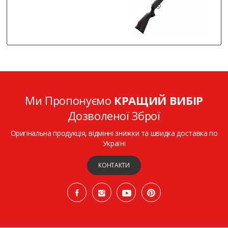
Ми Пропонуємо
КРАЩИЙ ВИБІР
Дозволеної Зброї
Оригінальна продукція, відмінні знижки та швидка доставка по
Україні
КОНТАКТИ