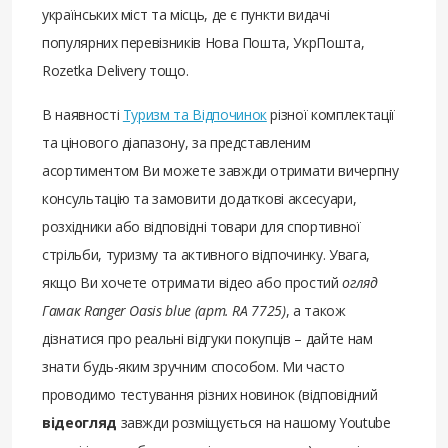
українських міст та місць, де є пункти видачі
популярних перевізників Нова Пошта, УкрПошта,
Rozetka Delivery тощо.
В наявності
Туризм та Відпочинок
різної комплектації
та цінового діапазону, за представленим
асортиментом Ви можете завжди отримати вичерпну
консультацію та замовити додаткові аксесуари,
розхідники або відповідні товари для спортивної
стрільби, туризму та активного відпочинку. Увага,
якщо Ви хочете отримати відео або простий
огляд
Гамак Ranger Oasis blue (арт. RA 7725)
, а також
дізнатися про реальні відгуки покупців – дайте нам
знати будь-яким зручним способом. Ми часто
проводимо тестування різних новинок (відповідний
відеогляд
завжди розміщується на нашому Youtube