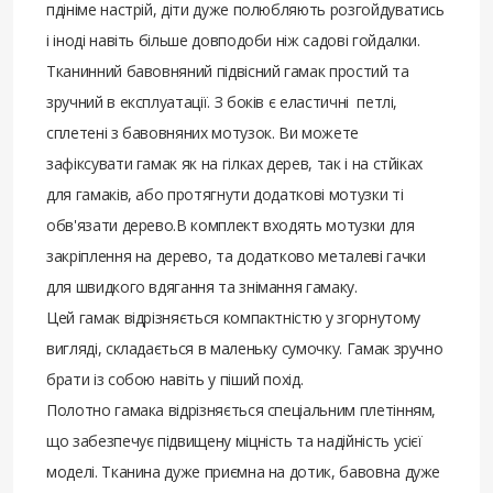
пдініме настрій, діти дуже полюбляють розгойдуватись
і іноді навіть більше довподоби ніж садові гойдалки.
Тканинний бавовняний підвісний гамак простий та
зручний в експлуатації. З боків є еластичні петлі,
сплетені з бавовняних мотузок. Ви можете
зафіксувати гамак як на гілках дерев, так і на стйіках
для гамаків, або протягнути додаткові мотузки ті
обв'язати дерево.В комплект входять мотузки для
закріплення на дерево, та додатково металеві гачки
для швидкого вдягання та знімання гамаку.
Цей гамак відрізняється компактністю у згорнутому
вигляді, складається в маленьку сумочку. Гамак зручно
брати із собою навіть у піший похід.
Полотно гамака відрізняється спеціальним плетінням,
що забезпечує підвищену міцність та надійність усієї
моделі. Тканина дуже приємна на дотик, бавовна дуже