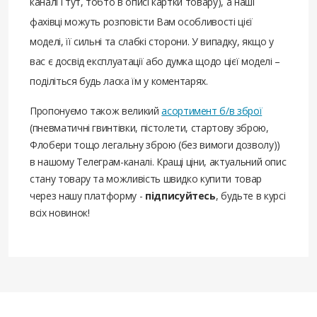
каналі і тут, тобто в описі картки товару), а наші
фахівці можуть розповісти Вам особливості цієї
моделі, її сильні та слабкі сторони. У випадку, якщо у
вас є досвід експлуатації або думка щодо цієї моделі –
поділіться будь ласка їм у коментарях.
Пропонуємо також великий
асортимент б/в зброї
(пневматичні гвинтівки, пістолети, стартову зброю,
Флобери тощо легальну зброю (без вимоги дозволу))
в нашому Телеграм-каналі. Кращі ціни, актуальний опис
стану товару та можливість швидко купити товар
через нашу платформу -
підписуйтесь
, будьте в курсі
всіх новинок!