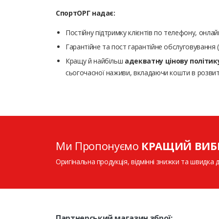
СпортОРГ надає:
Постійну підтримку клієнтів по телефону, онлай
Гарантійне та пост гарантійне обслуговування 
Кращу й найбільш
адекватну цінову політик
сьогочасної наживи, вкладаючи кошти в розвит
Ми Пропонуємо
КРАЩИЙ ВИБ
Оригінальна продукція, відмінні знижки та швидка 
Партнерський магазин зброї: