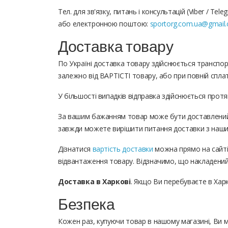
Тел. для зв'язку, питань і консультацій (Viber / Tele
або електронною поштою:
sportorg.com.ua@gmail
Доставка товару
По Україні доставка товару здійснюється трансп
залежно від ВАРТІСТІ товару, або при повній сплаті
У більшості випадків відправка здійснюється пр
За вашим бажанням товар може бути доставлений 
завжди можете вирішити питання доставки з наши
Дізнатися
вартість доставки
можна прямо на сайті
відвантаження товару. Відзначимо, що накладений 
Доставка в Харкові
. Якщо Ви перебуваєте в Хар
Безпека
Кожен раз, купуючи товар в нашому магазині, Ви м