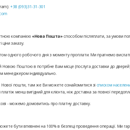
gram):
+38 (093)31-31-301
.com
ортною компанією
«Нова Пошта»
способом післяплати, за умови попе
 ціни заказу.
отягом одного робочого дня з моменту проплати. Ми прагнемо висл
Новою Поштою в потрібне Вам місце (послуга доставки до дверей).
м менеджером індивідуально.
 Нової пошти, там же Ви можете ознайомитися зі
списком населени
платіж менш вигідний для клієнта, ніж доставка за повної передопл
кові - можемо домовитись про платну доставку.
ожете бути впевнені на 100% в безпеці проведення операції. Ми гара