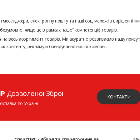
н месенджери, електронну пошту та наші соц. мережі в вирішенні пит
(безумовно, якщо це в рамках нашої компетенції) товарів.
у
на весь асортимент товарів. Ми акуратно розвиваємо нашу присутн
ок контенту, рекламу й брендування нашої компанії.
ІР
Дозволеної Зброї
КОНТАКТИ
доставка по Україні
СпортОРГ - Зброя та спорядження за
Ми