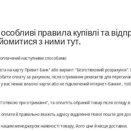
ь особливі правила купівлі та від
йомитися з ними
тут
.
 оплачений наступними способами:
ата на карту Приват Банк" або варіант "Безготівковий розрахунок". 
обити оплату за рахунком, після отримання реквізитів для пересила
 у вас немає власної карти або не підключений інтернет-банкінг, т
"Готівкою при отриманні", та оплатіть обраний товар після огляду в 
т оплати й правильно вкажіть адресу відділення Нової пошти для до
з нашим менеджером наявності товару, його ціни й місця доставки.