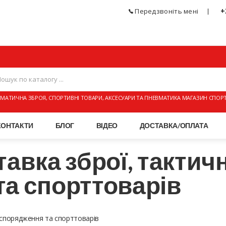
+
Передзвоніть мені
МАТИЧНА ЗБРОЯ, СПОРТИВНІ ТОВАРИ, АКСЕСУАРИ ТА ПНЕВМАТИКА МАГАЗИН СПОР
КОНТАКТИ
БЛОГ
ВІДЕО
ДОСТАВКА/ОПЛАТА
тавка зброї, тактич
а спорттоварів
 спорядження та спорттоварів