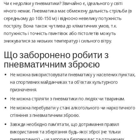
Чи є недоліки у пневматики? Звичайно є, ідеального у світі
нічого немає. Пневматика має обмежену дальність стрільби (в
середньому до 100-150 м) і відносно невелику потужність
пострілу. Вона також чутлива до кліматичних умов, т.к.
потужність і точність гвинтівок або пістолетів можуть
знижуватися за низьких температур і сильного вітру.
Що заборонено робити з
пневматичним зброєю
Не можна використовувати пневматику у населених пунктах,
на спортивних майданчиках та об'єктах культурного
призначення.
Не можна стріляти з пневматики по людях чи тваринам.
Не можна перебувати у стані алкогольного чи наркотичного
сп'яніння з пневматичним зброєю.
Завжди необхідно пам'ятати, що дотримання правил
використання та зберігання будь-якої зброї (не тільки
пневматичної) – це запорука безпеки вас та оточуючих.