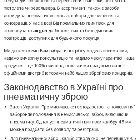
кобури для зберігання та перенесення гвинтівки, автомата,
пістолета чи револьвера. В асортименті також є засоби
догляду за пневматикою: масла, набори для чищення та
консервації. У нас є все! Від преміальних гвинтівок для
поціновувачів
airgun
до бюджетних та безвідмовних
повітрощів, доступних для будь-якого покупця.
Ми допоможемо Вам вибрати потрібну модель пневматики,
надамо вичерпну консультацію та надамо чесну гарантію! Наша
продукція – це 100% оригінал, оскільки ми працюємо лише з
офіційними дистриб'юторами найбільших збройових концернів.
Законодавство в Україні про
пневматичну зброю
Закон України “Про мисливське господарство та полювання”
забороняє полювання із немисливської зброї, включаючи
пневматику. Однак усі пневматичні гвинтівки калібру 4,5 мм
можна придбати без дозволу та реєстрації.
Для пневматичної зброї, калібр ствола якої не перевищує 4,5