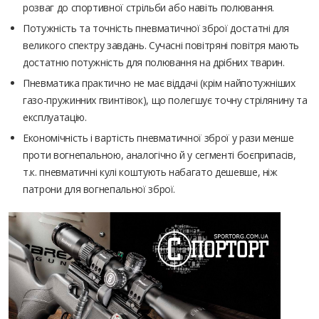
розваг до спортивної стрільби або навіть полювання.
Потужність та точність пневматичної зброї достатні для
великого спектру завдань. Сучасні повітряні повітря мають
достатню потужність для полювання на дрібних тварин.
Пневматика практично не має віддачі (крім найпотужніших
газо-пружинних гвинтівок), що полегшує точну стрілянину та
експлуатацію.
Економічність і вартість пневматичної зброї у рази менше
проти вогнепальною, аналогічно й у сегменті боєприпасів,
т.к. пневматичні кулі коштують набагато дешевше, ніж
патрони для вогнепальної зброї.